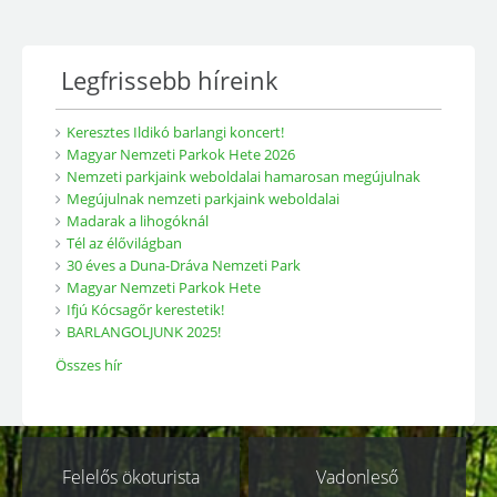
Legfrissebb híreink
Keresztes Ildikó barlangi koncert!
Magyar Nemzeti Parkok Hete 2026
Nemzeti parkjaink weboldalai hamarosan megújulnak
Megújulnak nemzeti parkjaink weboldalai
Madarak a lihogóknál
Tél az élővilágban
30 éves a Duna-Dráva Nemzeti Park
Magyar Nemzeti Parkok Hete
Ifjú Kócsagőr kerestetik!
BARLANGOLJUNK 2025!
Összes hír
Kapcsolódó
Felelős ökoturista
Vadonleső
oldalak