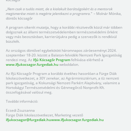
„Nem csak a tudás miatt, de a kialakult barátságokért és a mentorok
megismerése miatt is megérte jelentkezni a programra.”
– Molnár Mónika,
döntős kócsagőr
A program sikerét mutatja, hogy a korábbi résztvevők közül már többen
dolgoznak az állami természetvédelemben természetvédelmi őrként
vagy más beosztásban, karrierútjukra pedig a szervezők is rendkívül
büszkék.
Az országos döntővel egybekötött háromnapos záróeseményt 2024.
szeptember 18-20. között a Balaton-felvidéki Nemzeti Park Igazgatóság
rendezi meg. Az
Ifjú Kócsagőr Program
felhívása elérhető a
www.ifjukocsagor.furgediak.hu
weboldalon.
Az Ifjú Kócsagőr Program a korábbi évekhez hasonlóan a Fürge Diák
Iskolaszövetkezet, a 30Y zenekar, az Agrárminisztérium, a tíz nemzeti
park igazgatóság, a Kiskunsági Nemzeti Parkért Alapítvány, valamint a
Hortobágyi Természetvédelmi és Génmegőrző Nonprofit Kft.
összefogásával valósul meg.
További információ:
Ecsedi Zsuzsanna
Fürge Diák Iskolaszövetkezet, Marketing vezető
ifjukocsagor@furgediak.hu
www.ifjukocsagor.furgediak.hu