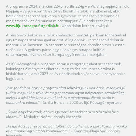
A programra 2024. március 22-től április 22-ig – a Víz Világnapjától a Föld
Napjáig – várjuk azon 18 és 24 év közötti fiatalok jelentkezését, akik
betekintést szeretnének kapni a gyakorlati természetvédelembe és
megismernék az őri munka mindennapjait. A jelentkezéseket a
www.ifjukocsagor.furgediak.hu
weboldalon keresztül várjuk.
A résztvevő diákok az általuk kiválasztott nemzeti parkban tölthetnek el
egy tíz napos szakmai gyakorlatot. A legjobbak – természetvédelmi őr
mentorukkal közösen – a szeptemberi országos döntőben mérik össze
tudásukat. A győztes páros egy különleges ötnapos külföldi
tanulmányúton vehet részt Európa egyik nemzeti parkjába.
Az ifjú kócsagőrök a program során a rengeteg tudást szerezhetnek,
különleges élményeket élhetnek meg és őszinte kapcsolatokat is
kialakíthatnak, amit 2023-as év döntőseinek saját szavai bizonyítanak a
legjobban.
„
Azt gondolom, hogy a program alatt lehetőségünk volt óriási mennyiségű
tudást magunkba szívni és megtapasztalni olyan helyzeteket, szituációkat,
melyek a későbbiekben a munkánk és a mindennapi életük során is
hasznunkra válnak.”
– Schlitt Bence, a 2023-as Ifjú Kócsagőr nyertese
„Olyan helyekre vittek, ahová egyszerű emberként nem tehetném be a
lábam…”
– Miskolczi Noémi, döntős kócsagőr
„Az Ifjú Kócsagőr programban töltött idő a pihenés, a szórakozás, a munka
és a tanulás legkiválóbb kombinációja.”
– Gyenizse-Nagy Sári, döntős
kócsagőr