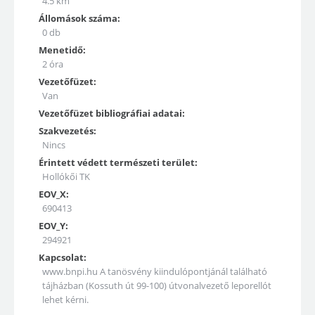
4.5 km
Állomások száma:
0 db
Menetidő:
2 óra
Vezetőfüzet:
Van
Vezetőfüzet bibliográfiai adatai:
Szakvezetés:
Nincs
Érintett védett természeti terület:
Hollókői TK
EOV_X:
690413
EOV_Y:
294921
Kapcsolat:
www.bnpi.hu A tanösvény kiindulópontjánál található
tájházban (Kossuth út 99-100) útvonalvezető leporellót
lehet kérni.