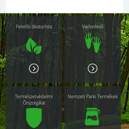
Kapcsolódó
Felelős ökoturista
Vadonleső
oldalak
Természetvédelmi
Nemzeti Parki Termékek
Őrszolgálat