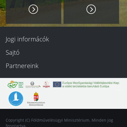
Jogi informácók
Sajtó
Partnereink
Copyright (C) Földművelésügyi Minisztérium. Minden jog
fenntartva.