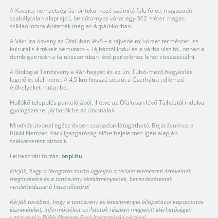
A Kacsics nemzetség ősi birtokai közé számító falu fölött magasodó
szabálytalan alaprajzú, belsőtornyos várat egy 362 méter magas
sziklaoromra építették még az Árpád-korban.
A Vártúra ösvény az Ófaluban lévő – a tájvédelmi körzet természeti és
kulturális értékeit bemutató – Tájháztól indul és a várba visz föl, onnan a
domb gerincén a faluközpontban lévő parkolóhoz lehet visszasétálni.
A Biológiai Tanösvény a Vár-hegyet és az ún. Túlsó-mező hagyásfás
legelőjét öleli körül. A 4,5 km hosszú sétaút a Cserhátra jellemző
élőhelyeket mutat be.
Hollókő település parkolójából, illetve az Ófaluban lévő Tájháztól indulva
gyalogszerrel járhatók be az útvonalak.
Mindkét útvonal egész évben szabadon látogatható. Bejárásukhoz a
Bükki Nemzeti Park Igazgatóság előre bejelentett igén alapján
szakvezetést biztosít.
Felhasznált forrás:
bnpi.hu
Kérjük, hogy a látogatás során ügyeljen a terület természeti értékeinek
megőrzésére és a tanösvény létesítményeinek, berendezéseinek
rendeltetésszerű használatára!
Kérjük továbbá, hogy a tanösvény és létesítményei állapotával kapcsolatos
észrevételeit, információkat az Adatok részben megjelölt elérhetőségen
juttassa el a Bükki Nemzeti Park Igazgatóság részére!