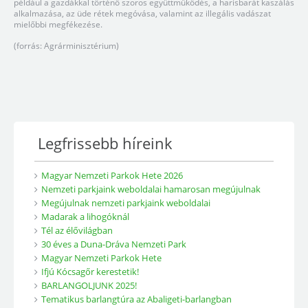
például a gazdákkal történő szoros együttműködés, a harisbarát kaszálás
alkalmazása, az üde rétek megóvása, valamint az illegális vadászat
mielőbbi megfékezése.
(forrás: Agrárminisztérium)
Legfrissebb híreink
Magyar Nemzeti Parkok Hete 2026
Nemzeti parkjaink weboldalai hamarosan megújulnak
Megújulnak nemzeti parkjaink weboldalai
Madarak a lihogóknál
Tél az élővilágban
30 éves a Duna-Dráva Nemzeti Park
Magyar Nemzeti Parkok Hete
Ifjú Kócsagőr kerestetik!
BARLANGOLJUNK 2025!
Tematikus barlangtúra az Abaligeti-barlangban