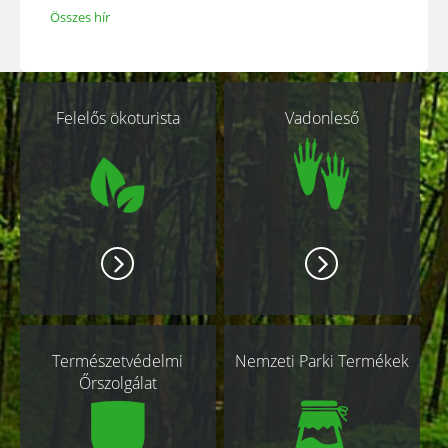
Összes hír
Kapcsolódó
Felelős ökoturista
Vadonleső
oldalak
Természetvédelmi
Nemzeti Parki Termékek
Őrszolgálat