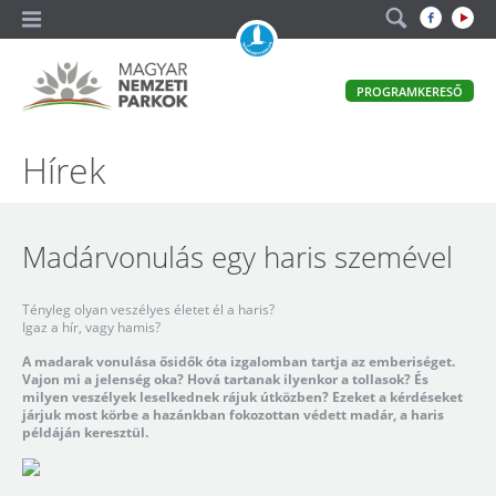
A
PROGRAMKERESŐ
magyar
állami
természetvédelem
Magyar
Hírek
hivatalos
honlapja
Nemzeti
Parkok
Madárvonulás egy haris szemével
Tényleg olyan veszélyes életet él a haris?
Igaz a hír, vagy hamis?
A madarak vonulása ősidők óta izgalomban tartja az emberiséget.
Vajon mi a jelenség oka? Hová tartanak ilyenkor a tollasok? És
milyen veszélyek leselkednek rájuk útközben? Ezeket a kérdéseket
járjuk most körbe a hazánkban fokozottan védett madár, a haris
példáján keresztül.