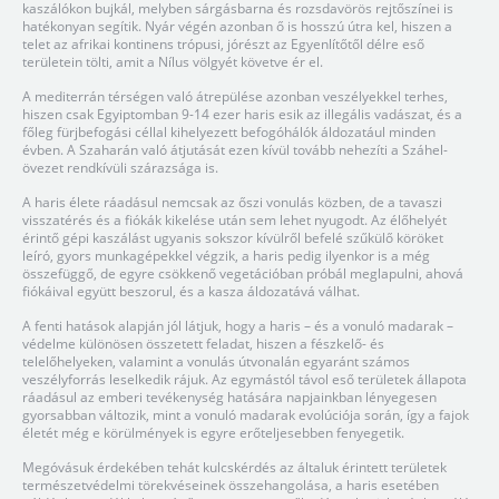
kaszálókon bujkál, melyben sárgásbarna és rozsdavörös rejtőszínei is
hatékonyan segítik. Nyár végén azonban ő is hosszú útra kel, hiszen a
telet az afrikai kontinens trópusi, jórészt az Egyenlítőtől délre eső
területein tölti, amit a Nílus völgyét követve ér el.
A mediterrán térségen való átrepülése azonban veszélyekkel terhes,
hiszen csak Egyiptomban 9-14 ezer haris esik az illegális vadászat, és a
főleg fürjbefogási céllal kihelyezett befogóhálók áldozatául minden
évben. A Szaharán való átjutását ezen kívül tovább nehezíti a Száhel-
övezet rendkívüli szárazsága is.
A haris élete ráadásul nemcsak az őszi vonulás közben, de a tavaszi
visszatérés és a fiókák kikelése után sem lehet nyugodt. Az élőhelyét
érintő gépi kaszálást ugyanis sokszor kívülről befelé szűkülő köröket
leíró, gyors munkagépekkel végzik, a haris pedig ilyenkor is a még
összefüggő, de egyre csökkenő vegetációban próbál meglapulni, ahová
fiókáival együtt beszorul, és a kasza áldozatává válhat.
A fenti hatások alapján jól látjuk, hogy a haris – és a vonuló madarak –
védelme különösen összetett feladat, hiszen a fészkelő- és
telelőhelyeken, valamint a vonulás útvonalán egyaránt számos
veszélyforrás leselkedik rájuk. Az egymástól távol eső területek állapota
ráadásul az emberi tevékenység hatására napjainkban lényegesen
gyorsabban változik, mint a vonuló madarak evolúciója során, így a fajok
életét még e körülmények is egyre erőteljesebben fenyegetik.
Megóvásuk érdekében tehát kulcskérdés az általuk érintett területek
természetvédelmi törekvéseinek összehangolása, a haris esetében