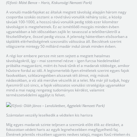
(©fotó: Máté Bence – Haris, Kiskunsági Nemzeti Park)
A vonuló madárfajokat az általuk megtett távolság alapján három nagy
csoportba szokás osztani: a rövid távú vonulók néhány száz, a közép
távúak 100-1000, a hosszú távú vonulók pedig több ezer kilométer
távolságot is megtehetnek. Ez az ismétlődő mozgás minden évben
ugyanabban a két időszakban zajlik le: tavasszal a telelőterületről a
fészkelőhelyre, ősszel pedig vissza. A jelenség hátterében elsősorban a
táplálék elérhetőségének szezonális változása áll. Becslések szerint
világszerte mintegy 50 milliárd madár indul útnak minden évben.
A régi kor embere persze mit sem sejtett a megtett hatalmas
távolságokról, így – mai szemmel nézve – igen furcsa hiedelmekkel
próbálta magyarázni, miért és hová tűnik el a madarak többsége, amikor
hűvösre fordul az idő. A legismertebb ilyen elméletek szerint egyes fajok
faodvakban, sziklaüregekben alszanak téli álmot, míg mások
nádasokban, a víz alá merülve vészelik át a telet. Ma már jól tudjuk, hogy
ilyesmiről szó sincs, a fajok változatos vonulási stratégiája ugyanakkor
mind a mai napig rengeteg tudományos kérdést, valamint
természetvédelmi aggályt is felvet.
(©fotó: Oláh János – Lendületben, Aggteleki Nemzeti Park)
Számtalan veszély leselkedik a védtelen kis harisra
Míg egyes madarak szinte teljesen a szemünk előtt élik az életüket, a
fokozottan védett haris az egyik legnehezebben megfigyelhető faj.
Életének jelentős részében ugyanis nedves talajú, magas füvű réteken és