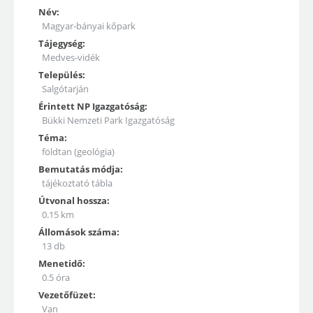
Név:
Magyar-bányai kőpark
Tájegység:
Medves-vidék
Település:
Salgótarján
Érintett NP Igazgatóság:
Bükki Nemzeti Park Igazgatóság
Téma:
földtan (geológia)
Bemutatás módja:
tájékoztató tábla
Útvonal hossza:
0.15 km
Állomások száma:
13 db
Menetidő:
0.5 óra
Vezetőfüzet:
Van