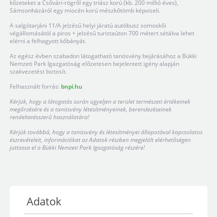
kőzeteket a Csővári-rögről egy triász korú (kb. 200 millió éves),
Sámsonházáról egy miocén korú mészkőtömb képviseli.
A salgótarjáni 11/A jelzésű helyi járatú autóbusz somoskői
végállomásától a piros + jelzésű turistaúton 700 métert sétálva lehet
elérni a felhagyott kőbányát.
Az egész évben szabadon látogatható tanösvény bejárásához a Bükki
Nemzeti Park Igazgatóság előzetesen bejelentett igény alapján
szakvezetést biztosít.
Felhasznált forrás:
bnpi.hu
Kérjük, hogy a látogatás során ügyeljen a terület természeti értékeinek
megőrzésére és a tanösvény létesítményeinek, berendezéseinek
rendeltetésszerű használatára!
Kérjük továbbá, hogy a tanösvény és létesítményei állapotával kapcsolatos
észrevételeit, információkat az Adatok részben megjelölt elérhetőségen
juttassa el a Bükki Nemzeti Park Igazgatóság részére!
Adatok