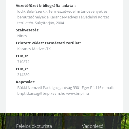
Vezetőfüzet bibliográfiai adatai:
Judik Béla (szerk.): Természetvédelmi tanösvények és
bemutatóhelyek a Karancs-Medves Tájvédelmi Körzet
területén. Salgótarján, 2004
Szakvezetés:
Nincs
Érintett védett természeti terület:
Karancs-Medves TK
EOV_X:
710872
EOV_Y:
314380
Kapcsolat:
Bükki Nemzeti Park Igazgatóság 3301 Eger Pf.:116 e-mail:
bnptitkarsag@bnp.kvvm.hu
www.bnpi.hu
Kapcsolódó
Felelős ökoturista
Vadonleső