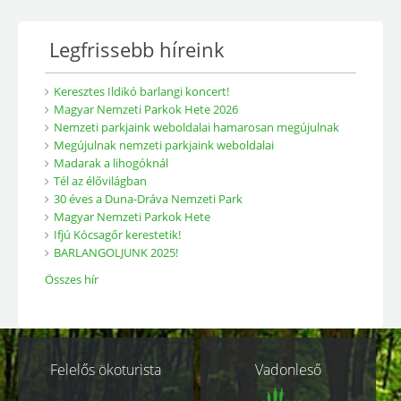
Legfrissebb híreink
Keresztes Ildikó barlangi koncert!
Magyar Nemzeti Parkok Hete 2026
Nemzeti parkjaink weboldalai hamarosan megújulnak
Megújulnak nemzeti parkjaink weboldalai
Madarak a lihogóknál
Tél az élővilágban
30 éves a Duna-Dráva Nemzeti Park
Magyar Nemzeti Parkok Hete
Ifjú Kócsagőr kerestetik!
BARLANGOLJUNK 2025!
Összes hír
Kapcsolódó
Felelős ökoturista
Vadonleső
oldalak