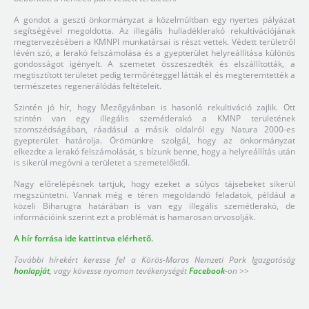
A gondot a geszti önkormányzat a közelmúltban egy nyertes pályázat
segítségével megoldotta. Az illegális hulladéklerakó rekultivációjának
megtervezésében a KMNPI munkatársai is részt vettek. Védett területről
lévén szó, a lerakó felszámolása és a gyepterület helyreállítása különös
gondosságot igényelt. A szemetet összeszedték és elszállították, a
megtisztított területet pedig termőréteggel látták el és megteremtették a
természetes regenerálódás feltételeit.
Szintén jó hír, hogy Mezőgyánban is hasonló rekultiváció zajlik. Ott
szintén van egy illegális szemétlerakó a KMNP területének
szomszédságában, ráadásul a másik oldalról egy Natura 2000-es
gyepterület határolja. Örömünkre szolgál, hogy az önkormányzat
elkezdte a lerakó felszámolását, s bízunk benne, hogy a helyreállítás után
is sikerül megóvni a területet a szemetelőktől.
Nagy előrelépésnek tartjuk, hogy ezeket a súlyos tájsebeket sikerül
megszüntetni. Vannak még e téren megoldandó feladatok, például a
közeli Biharugra határában is van egy illegális szemétlerakó, de
információink szerint ezt a problémát is hamarosan orvosolják.
A hír forrása ide kattintva elérhető.
További hírekért keresse fel a Körös-Maros Nemzeti Park Igazgatóság
honlapját
, vagy kövesse nyomon tevékenységét
Facebook
-on >>