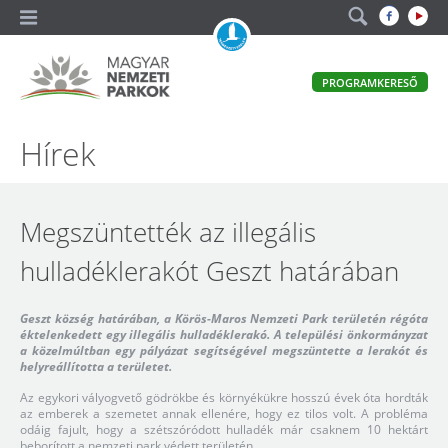
A
PROGRAMKERESŐ
magyar
állami
természetvédelem
Magyar
Hírek
hivatalos
honlapja
Nemzeti
Parkok
Megszüntették az illegális
hulladéklerakót Geszt határában
Geszt község határában, a Körös-Maros Nemzeti Park területén régóta
éktelenkedett egy illegális hulladéklerakó. A települési önkormányzat
a közelmúltban egy pályázat segítségével megszüntette a lerakót és
helyreállította a területet.
Az egykori vályogvető gödrökbe és környékükre hosszú évek óta hordták
az emberek a szemetet annak ellenére, hogy ez tilos volt. A probléma
odáig fajult, hogy a szétszóródott hulladék már csaknem 10 hektárt
beborított a nemzeti park védett területén.