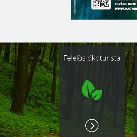
Kapcsolódó
Felelős ökoturista
oldalak