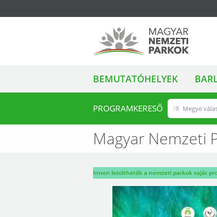
ALMENÜ
Magyar Nemzeti
BEMUTATÓHELYEK
BAR
Parkok
PROGRAMKERESŐ
Megye vála
Magyar Nemzeti 
Innen letölthetők a nemzeti parkok saját p