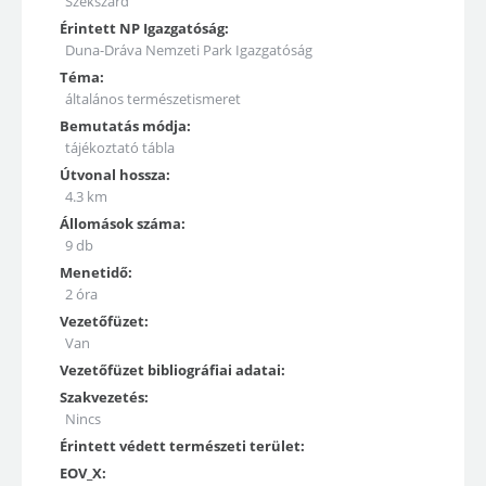
Szekszárd
Érintett NP Igazgatóság:
Duna-Dráva Nemzeti Park Igazgatóság
Téma:
általános természetismeret
Bemutatás módja:
tájékoztató tábla
Útvonal hossza:
4.3 km
Állomások száma:
9 db
Menetidő:
2 óra
Vezetőfüzet:
Van
Vezetőfüzet bibliográfiai adatai:
Szakvezetés:
Nincs
Érintett védett természeti terület:
EOV_X: