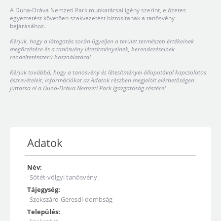
A Duna-Dráva Nemzeti Park munkatársai igény szerint, előzetes
egyeztetést követően szakvezetést biztosítanak a tanösvény
bejárásához.
Kérjük, hogy a látogatás során ügyeljen a terület természeti értékeinek
megőrzésére és a tanösvény létesítményeinek, berendezéseinek
rendeltetésszerű használatára!
Kérjük továbbá, hogy a tanösvény és létesítményei állapotával kapcsolatos
észrevételeit, információkat az Adatok részben megjelölt elérhetőségen
juttassa el a Duna-Dráva Nemzeti Park Igazgatóság részére!
Adatok
Név:
Sötét-völgyi tanösvény
Tájegység:
Szekszárd-Geresdi-dombság
Település: