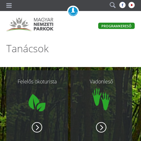
A
PROGRAMKERESŐ
magyar
állami
természetvédelem
Magyar
Tanácsok
hivatalos
honlapja
Nemzeti
Parkok
Kapcsolódó
Felelős ökoturista
Vadonleső
oldalak