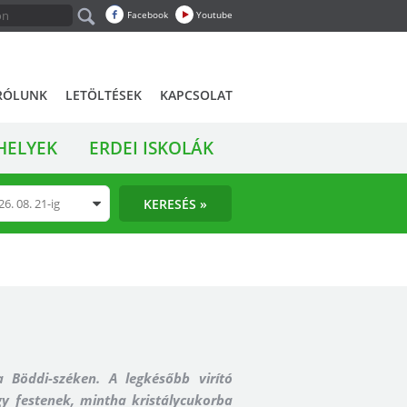
Facebook
Youtube
RÓLUNK
LETÖLTÉSEK
KAPCSOLAT
HELYEK
ERDEI ISKOLÁK
KERESÉS »
 a Böddi-széken. A legkésőbb virító
úgy festenek, mintha kristálycukorba