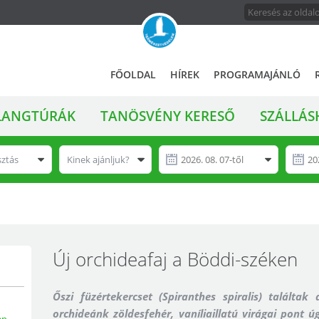
FŐMENÜ
A
FŐOLDAL
HÍREK
PROGRAMAJÁNLÓ
magyar
állami
LANGTÚRÁK
TANÖSVÉNY KERESŐ
SZÁLLÁS
természetvédelem
hivatalos
honlapja
sztás
Kinek ajánljuk?
Új orchideafaj a Böddi-széken
Őszi füzértekercset (Spiranthes spiralis) találtak
orchideánk zöldesfehér, vaníliaillatú virágai pont 