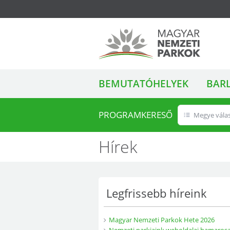
ALMENÜ
Magyar Nemzeti
BEMUTATÓHELYEK
BAR
Parkok
PROGRAMKERESŐ
Megye vála
Hírek
Legfrissebb híreink
Magyar Nemzeti Parkok Hete 2026