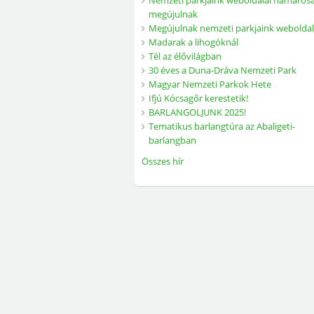
Nemzeti parkjaink weboldalai hamaros
megújulnak
Megújulnak nemzeti parkjaink weboldal
Madarak a lihogóknál
Tél az élővilágban
30 éves a Duna-Dráva Nemzeti Park
Magyar Nemzeti Parkok Hete
Ifjú Kócsagőr kerestetik!
BARLANGOLJUNK 2025!
Tematikus barlangtúra az Abaligeti-
barlangban
Összes hír