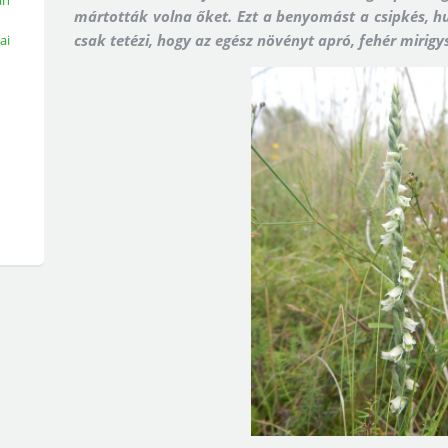
an
mártották volna őket. Ezt a benyomást a csipkés, hu
csak tetézi, hogy az egész növényt apró, fehér mirigy
ai