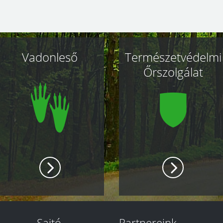
Vadonleső
Természetvédelmi
Őrszolgálat
Sajtó
Partnereink