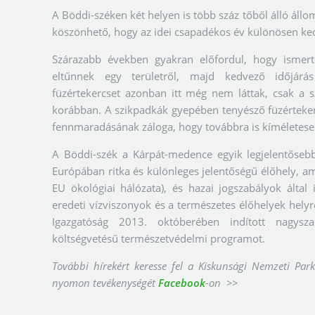
A Böddi-széken két helyen is több száz tőből álló állo
köszönhető, hogy az idei csapadékos év különösen ked
Szárazabb években gyakran előfordul, hogy ismert
eltűnnek egy területről, majd kedvező időjárá
füzértekercset azonban itt még nem láttak, csak a 
korábban. A szikpadkák gyepében tenyésző füzértekerc
fennmaradásának záloga, hogy továbbra is kíméletesen 
A Böddi-szék a Kárpát-medence egyik legjelentősebb
Európában ritka és különleges jelentőségű élőhely, a
EU ökológiai hálózata), és hazai jogszabályok által 
eredeti vízviszonyok és a természetes élőhelyek helyr
Igazgatóság 2013. októberében indított nagysz
költségvetésű természetvédelmi programot.
További hírekért keresse fel a Kiskunsági Nemzeti Pa
nyomon tevékenységét
Facebook
-on >>