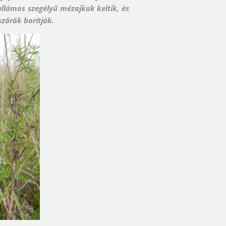
llámos szegélyű mézajkak keltik, és
szőrök borítják.