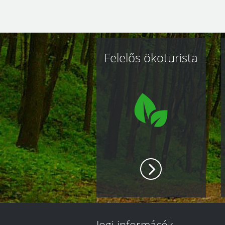
Kapcsolódó
Felelős ökoturista
oldalak
Jogi informácók