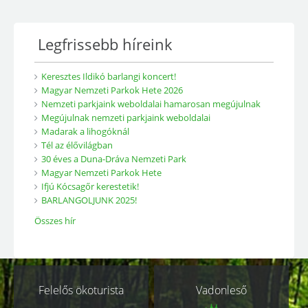
Legfrissebb híreink
Keresztes Ildikó barlangi koncert!
Magyar Nemzeti Parkok Hete 2026
Nemzeti parkjaink weboldalai hamarosan megújulnak
Megújulnak nemzeti parkjaink weboldalai
Madarak a lihogóknál
Tél az élővilágban
30 éves a Duna-Dráva Nemzeti Park
Magyar Nemzeti Parkok Hete
Ifjú Kócsagőr kerestetik!
BARLANGOLJUNK 2025!
Összes hír
Kapcsolódó
Felelős ökoturista
Vadonleső
oldalak