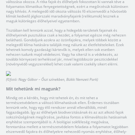
változása okozza. A ritka fajok és élőhelyek fokozottan ki vannak téve a
folyamatos klimatikus fenyegetettségnek, ezért a megőrzésük különösen
nagy kihívás. A melegedő idő okozta változás fő elszenvedői a hűvösebb
klímát kedvelő jégkorszaki maradványfajaink (reliktumok) lesznek a
maguk különleges élőhelyeivel egyetemben.
Tisztában kell lennünk azzal, hogy a hidegebb területek fajainak és
élőhelyeinek pusztulása csak a kezdet, a folyamat egésze még nehezen
belátható. Gondoljunk azokra az özönfajokra, melyek többek között a
melegedő klíma hatására találják meg nálunk az életfeltételeiket. Ezek
lehetnek komoly gazdasági kártevők is, melyek ellen sok esetben
nehezen tudunk majd védekezni. Vagy ha sikerül is a védekezés, az
további környezeti terheléssel jár, mivel legtöbbször peszticidekkel
(növényvédő vegyszerekkel) lehet csak valami csekély sikert elérni.
(©fotó: Nagy Gábor – Őszi színekben, Bükki Nemzeti Park)
Mit tehetünk mi magunk?
Mindig ott a kérdés, hogy mit tehetek én, és mit tehet a
természetvédelem a változó klímahatások ellen. Érdemes tisztában
lennünk vele, hogy egy élő rendszer annál ellenállóbb, minél
fajgazdagabb. Így az élőhelyek biodiverzitásának és az azt alkotó fajok
sokszínűségének megőrzése, javítása fontos a klímaváltozás hatásainak
enyhítése szempontjából is. A biológiai sokféleség megóvása,
fenntartása mellett a természetvédelem feladata a folyamatot legjobban
elszenvedő fajokra és élőhelyekre nehezedő nyomás enyhítése, élőhely-