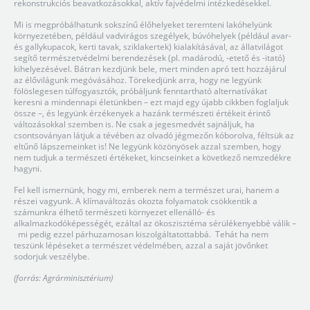
rekonstrukciós beavatkozásokkal, aktív fajvédelmi intézkedésekkel.
Mi is megpróbálhatunk sokszínű élőhelyeket teremteni lakóhelyünk
környezetében, például vadvirágos szegélyek, búvóhelyek (például avar-
és gallykupacok, kerti tavak, sziklakertek) kialakításával, az állatvilágot
segítő természetvédelmi berendezések (pl. madárodú, -etető és -itató)
kihelyezésével. Bátran kezdjünk bele, mert minden apró tett hozzájárul
az élővilágunk megóvásához. Törekedjünk arra, hogy ne legyünk
fölöslegesen túlfogyasztók, próbáljunk fenntartható alternatívákat
keresni a mindennapi életünkben – ezt majd egy újabb cikkben foglaljuk
össze –, és legyünk érzékenyek a hazánk természeti értékeit érintő
változásokkal szemben is. Ne csak a jegesmedvét sajnáljuk, ha
csontsoványan látjuk a tévében az olvadó jégmezőn kóborolva, féltsük az
eltűnő lápszemeinket is! Ne legyünk közönyösek azzal szemben, hogy
nem tudjuk a természeti értékeket, kincseinket a következő nemzedékre
hagyni.
Fel kell ismernünk, hogy mi, emberek nem a természet urai, hanem a
részei vagyunk. A klímaváltozás okozta folyamatok csökkentik a
számunkra élhető természeti környezet ellenálló- és
alkalmazkodóképességét, ezáltal az ökoszisztéma sérülékenyebbé válik –
mi pedig ezzel párhuzamosan kiszolgáltatottabbá. Tehát ha nem
teszünk lépéseket a természet védelmében, azzal a saját jövőnket
sodorjuk veszélybe.
(forrás: Agrárminisztérium)