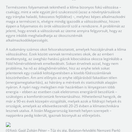
Természetes folyamatnak tekinthető a klíma bizonyos fokú változása –
csakúgy, mint a vele együtt járó szukcesszió (azaz a növénytársulások
egy irányba haladó, fokozatos fejlődése) –, melyhez képes alkalmazkodni
maga a természet is, elvégre mindig igazodik a változásokhoz, hiszen
éppen a folyamatos és örök változásról szól a rendszere. A problémát az
jelenti, hogy ennek a változásnak az üteme annyira felgyorsult, hogy az
egyre inkább meghaladhatja az ökoszisztémák
alkalmazkodóképességét.
A tudomány számos okot felsorakoztatott, amelyek hozzájárulnak a klíma
változásához. Ezek között vannak természetes okok, de az emberi
tevékenység, az üvegház-hatású gázok kibocsátása okozza leginkább a
Föld hőmérsékletének emelkedését. Sokan érvelnek azzal, hogy nem
probléma, ha nő az átlaghőmérséklet, hisz az enyhe telek sokat
jelentenek egy családi költségvetésben a kisebb fűtésszámlának
köszönhetően. Ám ami előnyös az enyhe időjárásból fakadóan télen
(energiamegtakarítás), az hátrány a mérések és statisztikák alapján
nyáron. A nyári nagy melegben már hazánkban is lényegesen több
energia – ebben az esetben csak elektromos energiáról beszélünk –
szükséges a komfortérzetünk fenntartásához. Hihetetlenül hangzik, de
már a 90-es évek közepén vizsgálták, melyek azok a földrajzi helyek és
országok, amelyek az elkövetkezendő 20-25 évben a klímatechnikára
lesznek utalva. A listán Magyarország kiemelt helyen szerepelt –
napjainkra pedig kiderült, igaznak bizonyult az előrejelzés.
(©fotó: Gaál Zoltán Péter – Tűz és jég, Balaton-felvidéki Nemzeti Park)