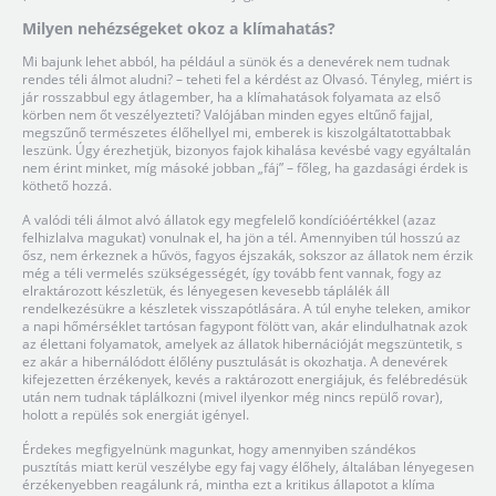
Milyen nehézségeket okoz a klímahatás?
Mi bajunk lehet abból, ha például a sünök és a denevérek nem tudnak
rendes téli álmot aludni? – teheti fel a kérdést az Olvasó. Tényleg, miért is
jár rosszabbul egy átlagember, ha a klímahatások folyamata az első
körben nem őt veszélyezteti? Valójában minden egyes eltűnő fajjal,
megszűnő természetes élőhellyel mi, emberek is kiszolgáltatottabbak
leszünk. Úgy érezhetjük, bizonyos fajok kihalása kevésbé vagy egyáltalán
nem érint minket, míg másoké jobban „fáj” – főleg, ha gazdasági érdek is
köthető hozzá.
A valódi téli álmot alvó állatok egy megfelelő kondícióértékkel (azaz
felhizlalva magukat) vonulnak el, ha jön a tél. Amennyiben túl hosszú az
ősz, nem érkeznek a hűvös, fagyos éjszakák, sokszor az állatok nem érzik
még a téli vermelés szükségességét, így tovább fent vannak, fogy az
elraktározott készletük, és lényegesen kevesebb táplálék áll
rendelkezésükre a készletek visszapótlására. A túl enyhe teleken, amikor
a napi hőmérséklet tartósan fagypont fölött van, akár elindulhatnak azok
az élettani folyamatok, amelyek az állatok hibernációját megszüntetik, s
ez akár a hibernálódott élőlény pusztulását is okozhatja. A denevérek
kifejezetten érzékenyek, kevés a raktározott energiájuk, és felébredésük
után nem tudnak táplálkozni (mivel ilyenkor még nincs repülő rovar),
holott a repülés sok energiát igényel.
Érdekes megfigyelnünk magunkat, hogy amennyiben szándékos
pusztítás miatt kerül veszélybe egy faj vagy élőhely, általában lényegesen
érzékenyebben reagálunk rá, mintha ezt a kritikus állapotot a klíma