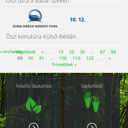
Őszi túra a Bába- széken
10. 12.
DUNA-DRÁVA NEMZETI PARK
Őszi kenutúra Külső-Bédán
« Archívum
« Régebbiek
«
...
10
20
30
...
87
88
89
90
91
...
100
110
120
...
»
Frissebbek »
Kapcsolódó
Felelős ökoturista
Vadonleső
oldalak