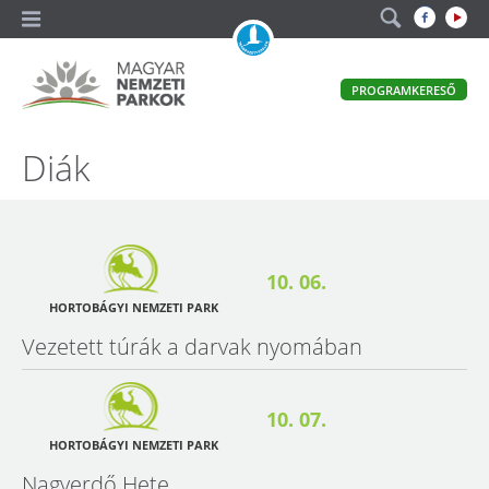
A
PROGRAMKERESŐ
magyar
állami
természetvédelem
Magyar
Diák
hivatalos
honlapja
Nemzeti
Parkok
10. 06.
HORTOBÁGYI NEMZETI PARK
Vezetett túrák a darvak nyomában
10. 07.
HORTOBÁGYI NEMZETI PARK
Nagyerdő Hete