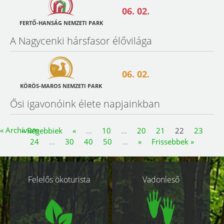
06. 02.
FERTŐ-HANSÁG NEMZETI PARK
A Nagycenki hársfasor élővilága
06. 02.
KÖRÖS-MAROS NEMZETI PARK
Ősi igavonóink élete napjainkban
« Archívum
« Régebbiek
«
...
10
...
20
21
22
23
24
...
30
40
50
...
»
Frissebbek »
Kapcsolódó
Felelős ökoturista
Vadonleső
oldalak