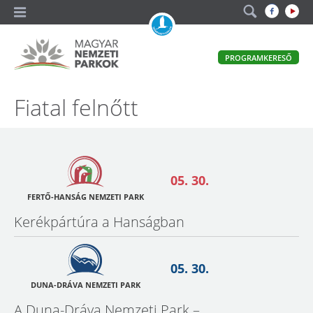
A
PROGRAMKERESŐ
magyar
állami
természetvédelem
Magyar
Fiatal felnőtt
hivatalos
honlapja
Nemzeti
Parkok
05. 30.
FERTŐ-HANSÁG NEMZETI PARK
Kerékpártúra a Hanságban
05. 30.
DUNA-DRÁVA NEMZETI PARK
A Duna-Dráva Nemzeti Park –