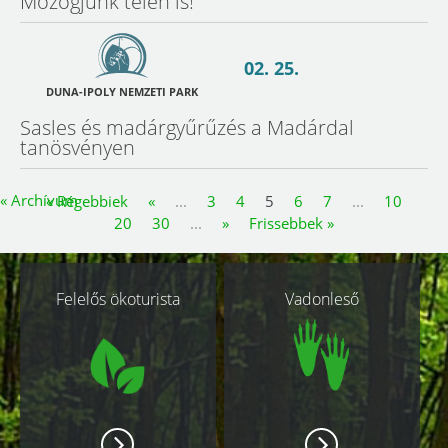
Mozogjunk télen is!
02. 25.
DUNA-IPOLY NEMZETI PARK
Sasles és madárgyűrűzés a Madárdal
tanösvényen
« Archívum
« Régebbiek
«
...
3
4
5
6
7
...
10
20
30
...
»
Frissebbek »
Kapcsolódó
Felelős ökoturista
Vadonleső
oldalak