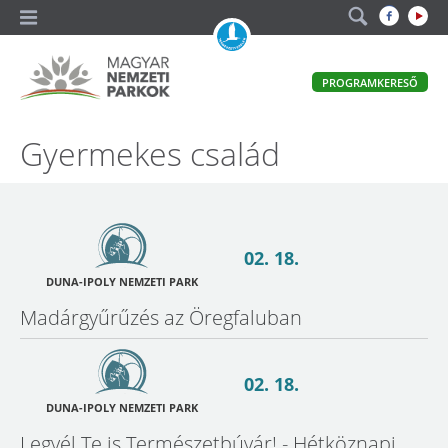
A
PROGRAMKERESŐ
magyar
állami
természetvédelem
Magyar
Gyermekes család
hivatalos
honlapja
Nemzeti
Parkok
02. 18.
DUNA-IPOLY NEMZETI PARK
Madárgyűrűzés az Öregfaluban
02. 18.
DUNA-IPOLY NEMZETI PARK
Legyél Te is Természetbúvár! - Hétköznapi