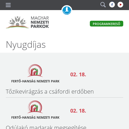
A
PROGRAMKERESŐ
magyar
állami
természetvédelem
Magyar
Nyugdíjas
hivatalos
honlapja
Nemzeti
Parkok
02. 18.
FERTŐ-HANSÁG NEMZETI PARK
Tőzikevirágzás a csáfordi erdőben
02. 18.
FERTŐ-HANSÁG NEMZETI PARK
Odúlakó madarak megsegítése