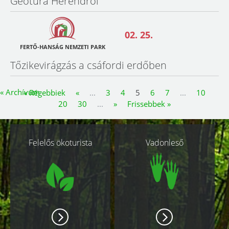
Geotúra Herendről
02. 25.
FERTŐ-HANSÁG NEMZETI PARK
Tőzikevirágzás a csáfordi erdőben
« Archívum
« Régebbiek
«
...
3
4
5
6
7
...
10
20
30
...
»
Frissebbek »
Kapcsolódó
Felelős ökoturista
Vadonleső
oldalak