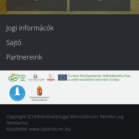
Jogi informácók
Sajtó
Partnereink
Copyright (C) Földművelésügyi Minisztérium. Minden jog
fenntartva.
Készítette:
www.cyberdurer.hu