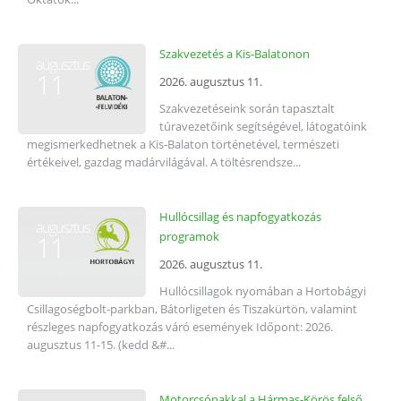
Szakvezetés a Kis-Balatonon
augusztus
11
2026. augusztus 11.
Szakvezetéseink során tapasztalt
túravezetőink segítségével, látogatóink
megismerkedhetnek a Kis-Balaton történetével, természeti
értékeivel, gazdag madárvilágával. A töltésrendsze...
Hullócsillag és napfogyatkozás
augusztus
programok
11
2026. augusztus 11.
Hullócsillagok nyomában a Hortobágyi
Csillagoségbolt-parkban, Bátorligeten és Tiszakürtön, valamint
részleges napfogyatkozás váró események Időpont: 2026.
augusztus 11-15. (kedd &#...
Motorcsónakkal a Hármas-Körös felső