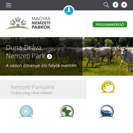
A
PROGRAMKERESŐ
magyar
állami
Nemzeti Parkok
természetvédelem
Magyar
Duna-Dráva
hivatalos
honlapja
Nemzeti
Nemzeti Park
Parkok
A vadon élménye élő folyók mentén
Nemzeti
Nemzeti Parkjaink
Parkok
Tudjon meg róluk többet!