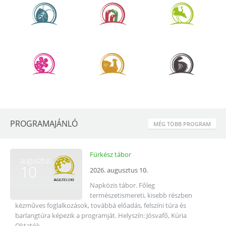
PROGRAMAJÁNLÓ
MÉG TÖBB PROGRAM
Fürkész tábor
augusztus
10
2026. augusztus 10.
Napközis tábor. Főleg
természetismereti, kisebb részben
kézműves foglalkozások, továbbá előadás, felszíni túra és
barlangtúra képezik a programját. Helyszín: Jósvafő, Kúria
Oktatók...