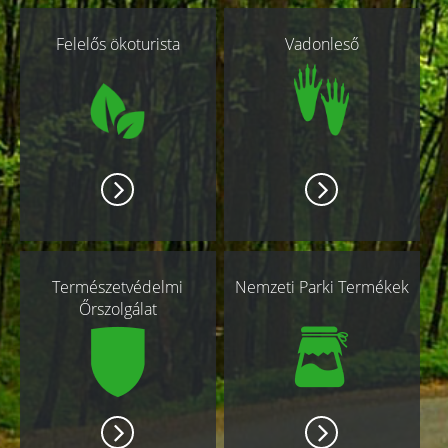
Kapcsolódó
Felelős ökoturista
Vadonleső
oldalak
Természetvédelmi
Nemzeti Parki Termékek
Őrszolgálat