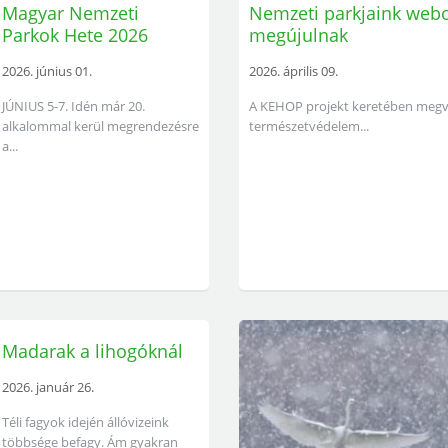
Magyar Nemzeti
Nemzeti parkjaink web
Parkok Hete 2026
megújulnak
2026. június 01.
2026. április 09.
JÚNIUS 5-7. Idén már 20.
A KEHOP projekt keretében megval
alkalommal kerül megrendezésre
természetvédelem...
a...
Madarak a lihogóknál
2026. január 26.
Téli fagyok idején állóvizeink
többsége befagy. Ám gyakran