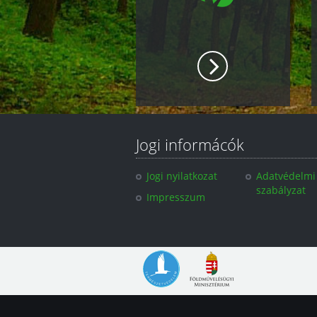
Jogi informácók
Jogi nyilatkozat
Adatvédelmi
szabályzat
Impresszum