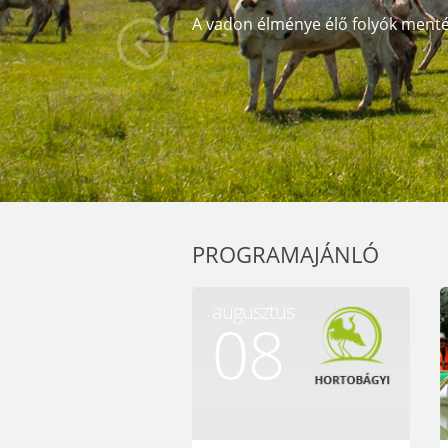
on élménye élő folyók mentén
PROGRAMAJÁNLÓ
augusztus
08