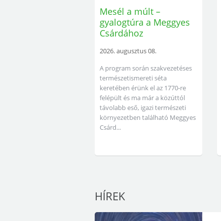
Mesél a múlt –
gyalogtúra a Meggyes
Csárdához
2026. augusztus 08.
A program során szakvezetéses
természetismereti séta
keretében érünk el az 1770-re
felépült és ma már a közúttól
távolabb eső, igazi természeti
környezetben található Meggyes
Csárd...
HÍREK