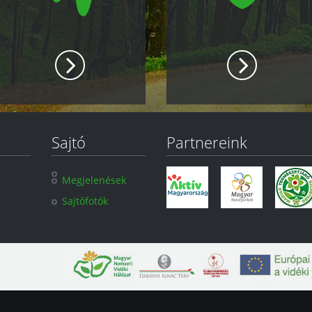
Sajtó
Partnereink
Megjelenések
Sajtófotók