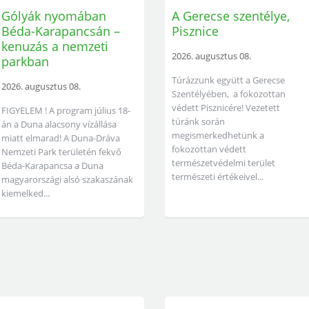
Gólyák nyomában
A Gerecse szentélye,
Béda-Karapancsán –
Pisznice
kenuzás a nemzeti
2026. augusztus 08.
parkban
Túrázzunk együtt a Gerecse
2026. augusztus 08.
Szentélyében, a fokozottan
védett Pisznicére! Vezetett
FIGYELEM ! A program július 18-
túránk során
án a Duna alacsony vízállása
megismerkedhetünk a
miatt elmarad! A Duna-Dráva
fokozottan védett
Nemzeti Park területén fekvő
természetvédelmi terület
Béda-Karapancsa a Duna
természeti értékeivel...
magyarországi alsó szakaszának
kiemelked...