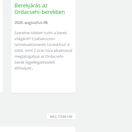
Berekjárás az
Ordacsehi-berekben
2026. augusztus 08.
Szeretne többet tudni a berek
világáról? Csatlakozzon
természetismereti túránkhoz! A
több, mint 2 órás túra alkalmával
meglátogatjuk az Ordacsehi-
berek legjellegzetesebb
élőhelyeit...
MÉG TÖBB HÍR