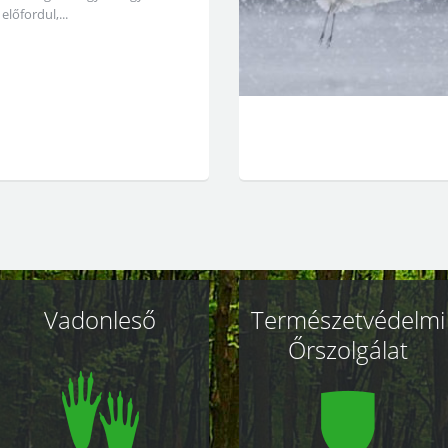
előfordul,...
Vadonleső
Természetvédelmi
Őrszolgálat