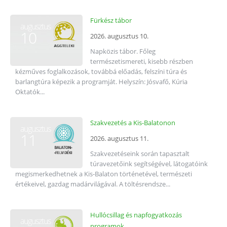
Fürkész tábor
augusztus
10
2026. augusztus 10.
Napközis tábor. Főleg
természetismereti, kisebb részben
kézműves foglalkozások, továbbá előadás, felszíni túra és
barlangtúra képezik a programját. Helyszín: Jósvafő, Kúria
Oktatók...
Szakvezetés a Kis-Balatonon
augusztus
11
2026. augusztus 11.
Szakvezetéseink során tapasztalt
túravezetőink segítségével, látogatóink
megismerkedhetnek a Kis-Balaton történetével, természeti
értékeivel, gazdag madárvilágával. A töltésrendsze...
Hullócsillag és napfogyatkozás
augusztus
programok