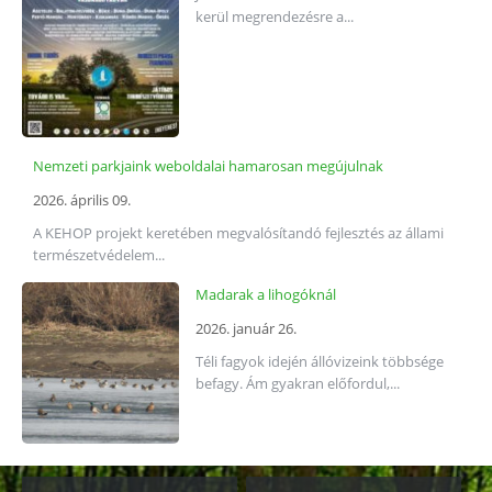
kerül megrendezésre a...
Nemzeti parkjaink weboldalai hamarosan megújulnak
2026. április 09.
A KEHOP projekt keretében megvalósítandó fejlesztés az állami
természetvédelem...
Madarak a lihogóknál
2026. január 26.
Téli fagyok idején állóvizeink többsége
befagy. Ám gyakran előfordul,...
Kapcsolódó