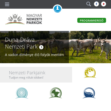
A
PROGRAMKERESŐ
magyar
állami
Nemzeti Parkok
természetvédelem
Magyar
Duna-Dráva
hivatalos
honlapja
Nemzeti
Nemzeti Park
Parkok
A vadon élménye élő folyók mentén
Nemzeti
Nemzeti Parkjaink
Parkok
Tudjon meg róluk többet!