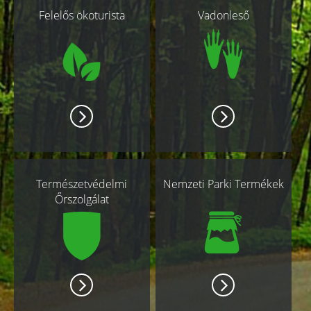
Felelős ökoturista
Vadonleső
oldalak
Természetvédelmi
Nemzeti Parki Termékek
Őrszolgálat