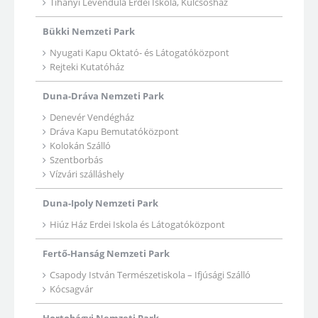
Tihanyi Levendula Erdei Iskola, Kulcsosház
Bükki Nemzeti Park
Nyugati Kapu Oktató- és Látogatóközpont
Rejteki Kutatóház
Duna-Dráva Nemzeti Park
Denevér Vendégház
Dráva Kapu Bemutatóközpont
Kolokán Szálló
Szentborbás
Vízvári szálláshely
Duna-Ipoly Nemzeti Park
Hiúz Ház Erdei Iskola és Látogatóközpont
Fertő-Hanság Nemzeti Park
Csapody István Természetiskola – Ifjúsági Szálló
Kócsagvár