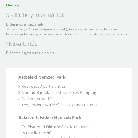
Honlap
Szálláshely információk:
Erdei iskolai bázishely.
30 férőhely (2, 5 és 6 ágyas szobák), teakonyha, mosdók, labor és
közösségi helyiség, elsősorban erdei iskolai és turistacsoportok részére.
Nyitva tartás:
Előzetes egyeztetés alapján.
Aggteleki Nemzeti Park
Kövirózsa Apartmanház
Nomád Baradla Turistaszálló és Kemping
Szalamandra Ház
Tengerszem Szálló** és Oktatási Központ
Balaton-felvidéki Nemzeti Park
Erdőismereti Oktatóbázis, Kulcsosház
Park Villa Panzió