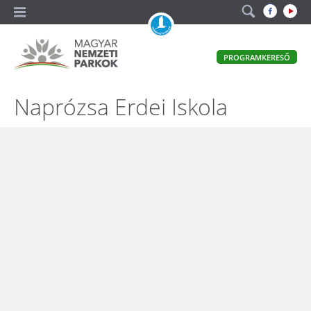
A
PROGRAMKERESŐ
magyar
állami
természetvédelem
Magyar
Naprózsa Erdei Iskola
hivatalos
honlapja
Nemzeti
Parkok