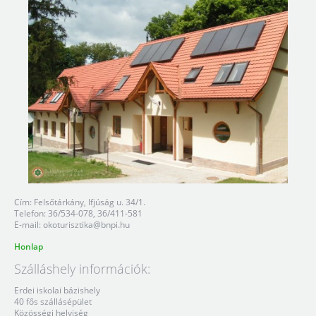
Cím: Felsőtárkány, Ifjúság u. 34/1.
Telefon: 36/534-078, 36/411-581
E-mail:
okoturisztika@bnpi.hu
Honlap
Szálláshely információk:
Erdei iskolai bázishely
40 fős szállásépület
Közösségi helyiség