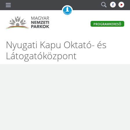
A
PROGRAMKERESŐ
magyar
állami
természetvédelem
Magyar
Nyugati Kapu Oktató- és
hivatalos
honlapja
Nemzeti
Látogatóközpont
Parkok