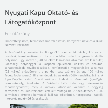
Nyugati Kapu Oktató- és
Látogatóközpont
Felsőtárkány
Ismeretterjesztés, természetismereti oktatás, környezeti nevelés a Bükki
Nemzeti Parkban:
A felsőtárkányi oktató- és látogatóközpont erdei iskolai, környezeti
nevelési, természetismereti és szabadidős családi programok ideális
helyszíne. Egy korszerű, 40 fő elszállásolására alkalmas szállásépület,
közösségi helyiséggel, a központi épületben kiállítás és szakmai
tanácskozások, továbbképzések, konferenciák megtartására alkalmas
(52 m2-es) előadóterem, a parkban sátorozóhely és egy 100 m2-es
fedett foglalkoztató áll a vendégek és az érdeklődők rendelkezésére. A
fogadóépület előtti tóparti sétányon kialakított kőzetpark (geológiai
bemutatóhely) található. A Szikla-forrástól indul egy háromkörös
tanösvényhálózat, mely a környék látnivalóit, valamint a hegység
természeti és kultúrtörténeti értékeit mutatja be. A főépületben a Bükk
természeti értékeit bemutató kiállítás (diorámák, terepasztal, tablók,
interaktív multimédiás eszközök.