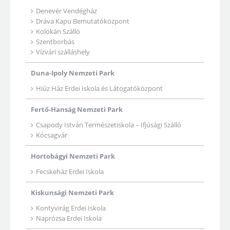
Denevér Vendégház
Dráva Kapu Bemutatóközpont
Kolokán Szálló
Szentborbás
Vízvári szálláshely
Duna-Ipoly Nemzeti Park
Hiúz Ház Erdei Iskola és Látogatóközpont
Fertő-Hanság Nemzeti Park
Csapody István Természetiskola – Ifjúsági Szálló
Kócsagvár
Hortobágyi Nemzeti Park
Fecskeház Erdei Iskola
Kiskunsági Nemzeti Park
Kontyvirág Erdei Iskola
Naprózsa Erdei Iskola