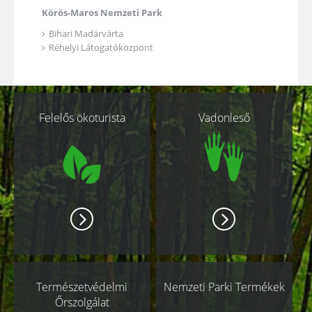
Körös-Maros Nemzeti Park
Bihari Madárvárta
Réhelyi Látogatóközpont
Kapcsolódó
Felelős ökoturista
Vadonleső
oldalak
Természetvédelmi
Nemzeti Parki Termékek
Őrszolgálat