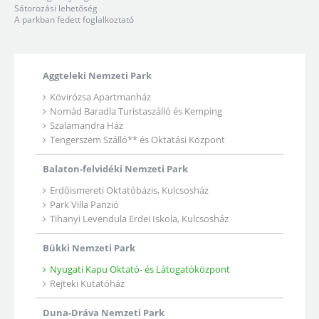
Sátorozási lehetőség
A parkban fedett foglalkoztató
Aggteleki Nemzeti Park
Kövirózsa Apartmanház
Nomád Baradla Turistaszálló és Kemping
Szalamandra Ház
Tengerszem Szálló** és Oktatási Központ
Balaton-felvidéki Nemzeti Park
Erdőismereti Oktatóbázis, Kulcsosház
Park Villa Panzió
Tihanyi Levendula Erdei Iskola, Kulcsosház
Bükki Nemzeti Park
Nyugati Kapu Oktató- és Látogatóközpont
Rejteki Kutatóház
Duna-Dráva Nemzeti Park