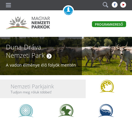
A
PROGRAMKERESŐ
magyar
állami
Nemzeti Parkok
természetvédelem
Magyar
Duna-Dráva
hivatalos
honlapja
Nemzeti
Nemzeti Park
Parkok
A vadon élménye élő folyók mentén
Nemzeti
Nemzeti Parkjaink
Parkok
Tudjon meg róluk többet!