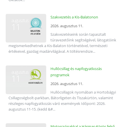
Szakvezetés a Kis-Balatonon
augusztus
11
2026. augusztus 11.
Szakvezetéseink során tapasztalt
túravezetőink segítségével, látogatóink
megismerkedhetnek a Kis-Balaton történetével, természeti
értékeivel, gazdag madárvilágával. A töltésrendsze...
Hullócsillag és napfogyatkozás
augusztus
programok
11
2026. augusztus 11.
Hullócsillagok nyomában a Hortobágyi
Csillagoségbolt-parkban, Bátorligeten és Tiszakürtön, valamint
részleges napfogyatkozás váró események Időpont: 2026.
augusztus 11-15. (kedd &#...
Motorcsónakkal a Hármas-Körös felső