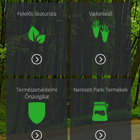
Kapcsolódó
Felelős ökoturista
Vadonleső
oldalak
Természetvédelmi
Nemzeti Parki Termékek
Őrszolgálat