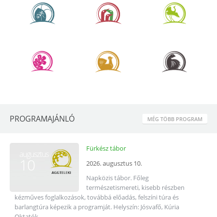
PROGRAMAJÁNLÓ
MÉG TÖBB PROGRAM
Fürkész tábor
augusztus
10
2026. augusztus 10.
Napközis tábor. Főleg
természetismereti, kisebb részben
kézműves foglalkozások, továbbá előadás, felszíni túra és
barlangtúra képezik a programját. Helyszín: Jósvafő, Kúria
Oktatók...