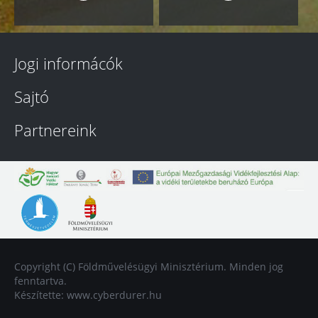
Jogi informácók
Sajtó
Partnereink
Copyright (C) Földművelésügyi Minisztérium. Minden jog
fenntartva.
Készítette:
www.cyberdurer.hu