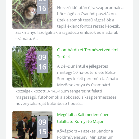
16
Hosszú idő után újra szaporodnak a
hörcsögök a Csanádi pusztákon.
Ezek a zömök testű rágcsálók a
tápláléklánc fontos részét képezik,
zsákmányul szolgálnak a ragadozó emlősök és madarak
számára. A...
Csombárdi rét Természetvédelmi
09
Terület
16
A Dél-Dunántúl e jellegzetes
mintegy 50 ha-os területe Belső-
Somogy keleti peremén található
Mezőcsokonya és Csombárd
községek között. A 143-153m tengerszint feletti
magasságú, futóhomok alapkőzetű síkság természetes
növénytakaróját különböző típusú...
Megújult a Káli-medencében
09
található Kornyi-tó Major
15
Kővágóörs – Fazekas Sándor a
Földművelésügyi Minisztérium