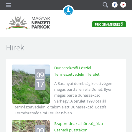
A
PROGRAMKERESŐ
magyar
állami
természetvédelem
Magyar
Hírek
hivatalos
honlapja
Nemzeti
Parkok
Dunaszekcsői Löszfal
09
Természetvédelmi Terület
17
A Baranyai-dombság keleti végén
magas parttal éri el a Dunát. Ilyen
magas part a dunaszekcsői
Várhegy. A terület 1998 óta áll
természetvédelmi oltalom alatt Dunaszekcsői Löszfal
Természetvédelmi Terület néven....
Szaporodnak a hörcsögök a
09
Csanádi pusztákon