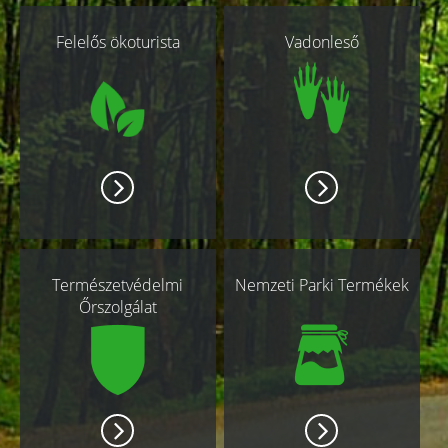
Kapcsolódó
Felelős ökoturista
Vadonleső
oldalak
Természetvédelmi
Nemzeti Parki Termékek
Őrszolgálat