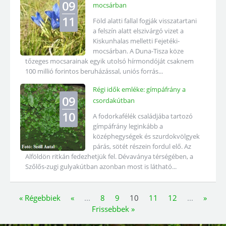
09
mocsárban
11
Föld alatti fallal fogják visszatartani
a felszín alatt elszivárgó vizet a
Kiskunhalas melletti Fejetéki-
mocsárban. A Duna-Tisza köze
tőzeges mocsarainak egyik utolsó hírmondóját csaknem
100 millió forintos beruházással, uniós forrás...
Régi idők emléke: gímpáfrány a
09
csordakútban
10
A fodorkafélék családjába tartozó
gímpáfrány leginkább a
középhegységek és szurdokvölgyek
párás, sötét részein fordul elő. Az
Alföldön ritkán fedezhetjük fel. Dévaványa térségében, a
Szőlős-zugi gulyakútban azonban most is látható...
« Régebbiek
«
...
8
9
10
11
12
...
»
Frissebbek »