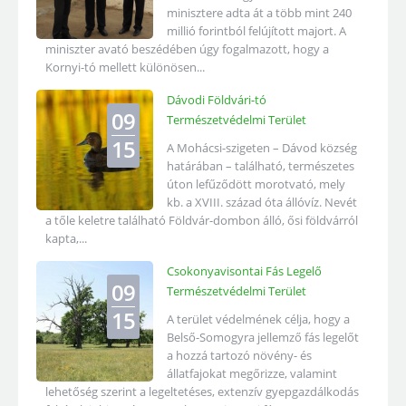
minisztere adta át a több mint 240
millió forintból felújított majort. A
miniszter avató beszédében úgy fogalmazott, hogy a
Kornyi-tó mellett különösen...
Dávodi Földvári-tó
09
Természetvédelmi Terület
15
A Mohácsi-szigeten – Dávod község
határában – található, természetes
úton lefűződött morotvató, mely
kb. a XVIII. század óta állóvíz. Nevét
a tőle keletre található Földvár-dombon álló, ősi földvárról
kapta,...
Csokonyavisontai Fás Legelő
09
Természetvédelmi Terület
15
A terület védelmének célja, hogy a
Belső-Somogyra jellemző fás legelőt
a hozzá tartozó növény- és
állatfajokat megőrizze, valamint
lehetőség szerint a legeltetéses, extenzív gyepgazdálkodás