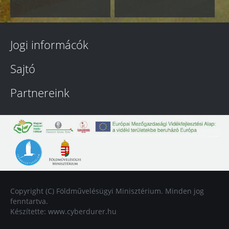
Jogi informácók
Sajtó
Partnereink
Copyright (C) Földművelésügyi Minisztérium. Minden jog
fenntartva.
Készítette:
www.cyberdurer.hu