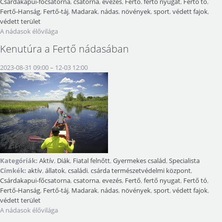
Csárdakapui-főcsatorna
,
csatorna
,
evezés
,
Fertő
,
fertő nyugat
,
Fertő tó
,
Fertő-Hanság
,
Fertő-táj
,
Madarak
,
nádas
,
növények
,
sport
,
védett fajok
,
védett terület
A nádasok élővilága
Kenutúra a Fertő nádasában
2023-08-31 09:00
–
12-03 12:00
Kategóriák:
Aktív
,
Diák
,
Fiatal felnőtt
,
Gyermekes család
,
Specialista
Címkék:
aktív
,
állatok
,
családi
,
csárda természetvédelmi központ
,
Csárdakapui-főcsatorna
,
csatorna
,
evezés
,
Fertő
,
fertő nyugat
,
Fertő tó
,
Fertő-Hanság
,
Fertő-táj
,
Madarak
,
nádas
,
növények
,
sport
,
védett fajok
,
védett terület
A nádasok élővilága