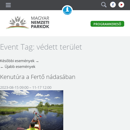
A
PROGRAMKERESŐ
magyar
állami
természetvédelem
Magyar
Event Tag:
védett terület
hivatalos
honlapja
Nemzeti
Későbbi események
→
Parkok
←
Újabb események
Kenutúra a Fertő nádasában
2023-08-15 09:00
–
11-17 12:00