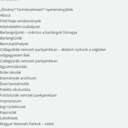
„Élmény? Természetesen!” nyereményjáték
About
Föld Napi rendezvények
Adatvédelmi szabályzat
Barlangoljunk! – március a barlangok hónapja
Barlangtúrák
Bemutatóhelyek
Csillagséták nemzeti parkjainkban – ablakot nyitunk a végtelen
világegyetem felé
Csillagtúrák nemzeti parkjainkban
Együttműködés
Erdei iskolák
Események archívum
Éves beszámolók
Felelős ökoturista
Fotóstúrák nemzeti parkjainkban
Impresszum
Jogi nyilatkozat
Kapcsolat
Letöltések
Magyar Nemzeti Parkok – videó