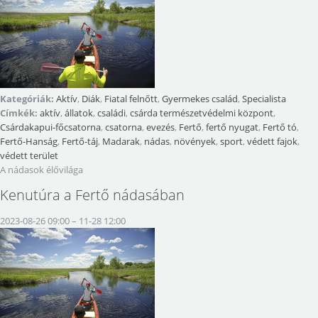
Kategóriák:
Aktív
,
Diák
,
Fiatal felnőtt
,
Gyermekes család
,
Specialista
Címkék:
aktív
,
állatok
,
családi
,
csárda természetvédelmi központ
,
Csárdakapui-főcsatorna
,
csatorna
,
evezés
,
Fertő
,
fertő nyugat
,
Fertő tó
,
Fertő-Hanság
,
Fertő-táj
,
Madarak
,
nádas
,
növények
,
sport
,
védett fajok
,
védett terület
A nádasok élővilága
Kenutúra a Fertő nádasában
2023-08-26 09:00
–
11-28 12:00