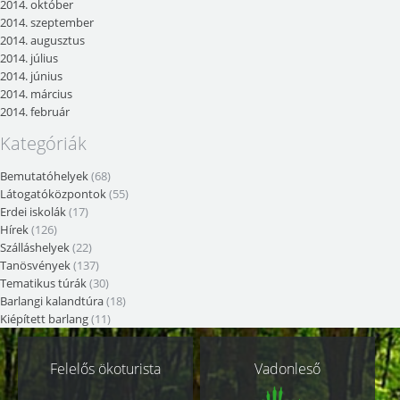
2014. október
2014. szeptember
2014. augusztus
2014. július
2014. június
2014. március
2014. február
Kategóriák
Bemutatóhelyek
(68)
Látogatóközpontok
(55)
Erdei iskolák
(17)
Hírek
(126)
Szálláshelyek
(22)
Tanösvények
(137)
Tematikus túrák
(30)
Barlangi kalandtúra
(18)
Kiépített barlang
(11)
Kapcsolódó
Felelős ökoturista
Vadonleső
oldalak