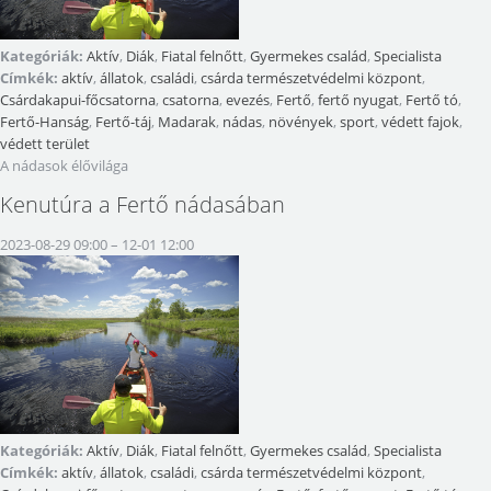
Kategóriák:
Aktív
,
Diák
,
Fiatal felnőtt
,
Gyermekes család
,
Specialista
Címkék:
aktív
,
állatok
,
családi
,
csárda természetvédelmi központ
,
Csárdakapui-főcsatorna
,
csatorna
,
evezés
,
Fertő
,
fertő nyugat
,
Fertő tó
,
Fertő-Hanság
,
Fertő-táj
,
Madarak
,
nádas
,
növények
,
sport
,
védett fajok
,
védett terület
A nádasok élővilága
Kenutúra a Fertő nádasában
2023-08-29 09:00
–
12-01 12:00
Kategóriák:
Aktív
,
Diák
,
Fiatal felnőtt
,
Gyermekes család
,
Specialista
Címkék:
aktív
,
állatok
,
családi
,
csárda természetvédelmi központ
,