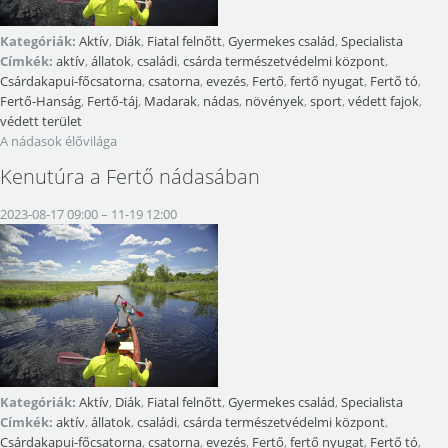
Kategóriák:
Aktív
,
Diák
,
Fiatal felnőtt
,
Gyermekes család
,
Specialista
Címkék:
aktív
,
állatok
,
családi
,
csárda természetvédelmi központ
,
Csárdakapui-főcsatorna
,
csatorna
,
evezés
,
Fertő
,
fertő nyugat
,
Fertő tó
,
Fertő-Hanság
,
Fertő-táj
,
Madarak
,
nádas
,
növények
,
sport
,
védett fajok
,
védett terület
A nádasok élővilága
Kenutúra a Fertő nádasában
2023-08-17 09:00
–
11-19 12:00
Kategóriák:
Aktív
,
Diák
,
Fiatal felnőtt
,
Gyermekes család
,
Specialista
Címkék:
aktív
,
állatok
,
családi
,
csárda természetvédelmi központ
,
Csárdakapui-főcsatorna
,
csatorna
,
evezés
,
Fertő
,
fertő nyugat
,
Fertő tó
,