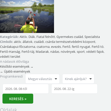
Kategóriák:
Aktív
,
Diák
,
Fiatal felnőtt
,
Gyermekes család
,
Specialista
Címkék:
aktív
,
állatok
,
családi
,
csárda természetvédelmi központ
,
Csárdakapui-főcsatorna
,
csatorna
,
evezés
,
Fertő
,
fertő nyugat
,
Fertő tó
,
Fertő-Hanság
,
Fertő-táj
,
Madarak
,
nádas
,
növények
,
sport
,
védett fajok
,
védett terület
A nádasok élővilága
Későbbi események
→
←
Újabb események
Programkereső
Megye választás
Kinek ajánljuk?
KERESÉS »
Oldalak