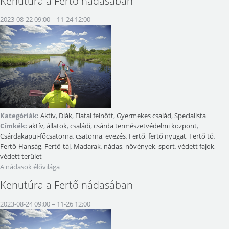
Kenutúra a Fertő nádasában
2023-08-22 09:00
–
11-24 12:00
Kategóriák:
Aktív
,
Diák
,
Fiatal felnőtt
,
Gyermekes család
,
Specialista
Címkék:
aktív
,
állatok
,
családi
,
csárda természetvédelmi központ
,
Csárdakapui-főcsatorna
,
csatorna
,
evezés
,
Fertő
,
fertő nyugat
,
Fertő tó
,
Fertő-Hanság
,
Fertő-táj
,
Madarak
,
nádas
,
növények
,
sport
,
védett fajok
,
védett terület
A nádasok élővilága
Kenutúra a Fertő nádasában
2023-08-24 09:00
–
11-26 12:00