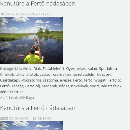
Kenutúra a Fertő nádasában
2023-09-02 09:00
–
12-05 12:00
Kategóriák:
Aktív
,
Diák
,
Fiatal felnőtt
,
Gyermekes család
,
Specialista
Címkék:
aktív
,
állatok
,
családi
,
csárda természetvédelmi központ
,
Csárdakapui-főcsatorna
,
csatorna
,
evezés
,
Fertő
,
fertő nyugat
,
Fertő tó
,
Fertő-Hanság
,
Fertő-táj
,
Madarak
,
nádas
,
növények
,
sport
,
védett fajok
,
védett terület
A nádasok élővilága
Kenutúra a Fertő nádasában
2023-09-05 09:00
–
12-08 12:00