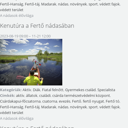
Fertő-Hanság
,
Fertő-táj
,
Madarak
,
nádas
,
növények
,
sport
,
védett fajok
,
védett terület
A nádasok élővilága
Kenutúra a Fertő nádasában
2023-08-19 09:00
–
11-21 12:00
Kategóriák:
Aktív
,
Diák
,
Fiatal felnőtt
,
Gyermekes család
,
Specialista
Címkék:
aktív
,
állatok
,
családi
,
csárda természetvédelmi központ
,
Csárdakapui-főcsatorna
,
csatorna
,
evezés
,
Fertő
,
fertő nyugat
,
Fertő tó
,
Fertő-Hanság
,
Fertő-táj
,
Madarak
,
nádas
,
növények
,
sport
,
védett fajok
,
védett terület
A nádasok élővilága