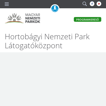
A
PROGRAMKERESŐ
magyar
állami
természetvédelem
Magyar
Hortobágyi Nemzeti Park
hivatalos
honlapja
Nemzeti
Látogatóközpont
Parkok