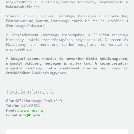
megközelíthető a Hortobágy-halastavi tanösvény, megismerhető a
halastavak élővilága.
Számos látnivaló található Hortobágy községben (Kilenclyukú híd,
Pásztormúzeum, Körszín, Hortobágyi csárda kiállítás) és közelében is
(Hortobágyi Vadaspark).
A látogatóközpont Hortobágy központjában, a 33-asfőút mentén,a
Hortobágyi csárda szomszédságában helyezkedik el. Debrecen és
Füzesabony felől menetrend szerinti buszjárattal és vonattal is
megközelíthető.
A látogatóközpont március és november között hétköznapokon,
májustól októberig hétvégén is nyitva tart. A kézművesudvar
májustól októberig hétfő kivételével minden nap várja az
érdeklődőket. A belépés ingyenes.
További információ:
Cím:
4071 Hortobágy, Petőfi tér 9.
Telefon:
52/589-000
Honlap:
www.hnp.hu
E-mail:
info@hnp.hu