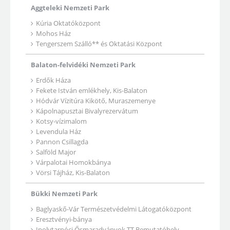
Aggteleki Nemzeti Park
Kúria Oktatóközpont
Mohos Ház
Tengerszem Szálló** és Oktatási Központ
Balaton-felvidéki Nemzeti Park
Erdők Háza
Fekete István emlékhely, Kis-Balaton
Hódvár Vízitúra Kikötő, Muraszemenye
Kápolnapusztai Bivalyrezervátum
Kotsy-vízimalom
Levendula Ház
Pannon Csillagda
Salföld Major
Várpalotai Homokbánya
Vörsi Tájház, Kis-Balaton
Bükki Nemzeti Park
Baglyaskő-Vár Természetvédelmi Látogatóközpont
Eresztvényi-bánya
Ipolytarnóci Ősmaradványok TT Bemutatóhely