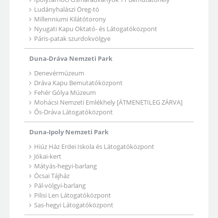
Ludányhalászi Öreg-tó
Millenniumi Kilátótorony
Nyugati Kapu Oktató- és Látogatóközpont
Páris-patak szurdokvölgye
Duna-Dráva Nemzeti Park
Denevérmúzeum
Dráva Kapu Bemutatóközpont
Fehér Gólya Múzeum
Mohácsi Nemzeti Emlékhely [ÁTMENETILEG ZÁRVA]
Ős-Dráva Látogatóközpont
Duna-Ipoly Nemzeti Park
Hiúz Ház Erdei Iskola és Látogatóközpont
Jókai-kert
Mátyás-hegyi-barlang
Ócsai Tájház
Pál-völgyi-barlang
Pilisi Len Látogatóközpont
Sas-hegyi Látogatóközpont