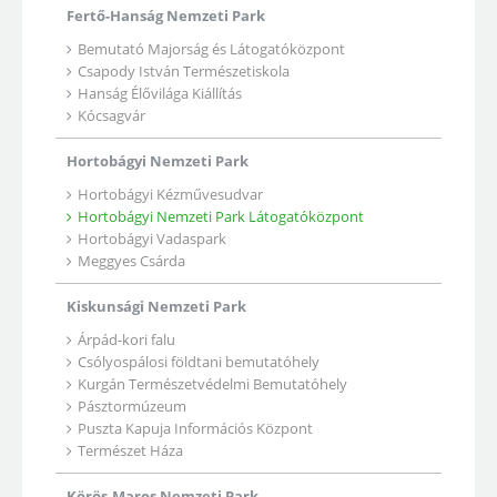
Fertő-Hanság Nemzeti Park
Bemutató Majorság és Látogatóközpont
Csapody István Természetiskola
Hanság Élővilága Kiállítás
Kócsagvár
Hortobágyi Nemzeti Park
Hortobágyi Kézművesudvar
Hortobágyi Nemzeti Park Látogatóközpont
Hortobágyi Vadaspark
Meggyes Csárda
Kiskunsági Nemzeti Park
Árpád-kori falu
Csólyospálosi földtani bemutatóhely
Kurgán Természetvédelmi Bemutatóhely
Pásztormúzeum
Puszta Kapuja Információs Központ
Természet Háza
Körös-Maros Nemzeti Park