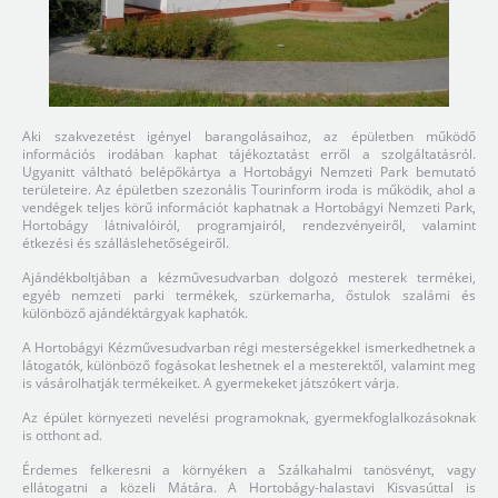
Aki szakvezetést igényel barangolásaihoz, az épületben működő
információs irodában kaphat tájékoztatást erről a szolgáltatásról.
Ugyanitt váltható belépőkártya a Hortobágyi Nemzeti Park bemutató
területeire. Az épületben szezonális Tourinform iroda is működik, ahol a
vendégek teljes körű információt kaphatnak a Hortobágyi Nemzeti Park,
Hortobágy látnivalóiról, programjairól, rendezvényeiről, valamint
étkezési és szálláslehetőségeiről.
Ajándékboltjában a kézművesudvarban dolgozó mesterek termékei,
egyéb nemzeti parki termékek, szürkemarha, őstulok szalámi és
különböző ajándéktárgyak kaphatók.
A Hortobágyi Kézművesudvarban régi mesterségekkel ismerkedhetnek a
látogatók, különböző fogásokat leshetnek el a mesterektől, valamint meg
is vásárolhatják termékeiket. A gyermekeket játszókert várja.
Az épület környezeti nevelési programoknak, gyermekfoglalkozásoknak
is otthont ad.
Érdemes felkeresni a környéken a Szálkahalmi tanösvényt, vagy
ellátogatni a közeli Mátára. A Hortobágy-halastavi Kisvasúttal is