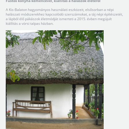
Füstös konyha kemencével, kiállítás a halászok életéről
A Kis-Balaton hagyományos használati eszközeit, elsősorban a népi
halászati módszerekhez kapcsolódó szerszámokat, a táj népi építészetét,
a lápból élő pákászok életmódját ismerteti a 2015. évben megújult
kiállítás a vörsi talpas házban.