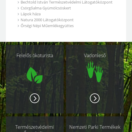
Bechtold István Természetvédelmi Látogatóközpont
Csörgőalma Gyümölcsöskert
Lápok háza
Natura 2000 Látogatóközpont
Őrségi Népi Műemlékegyüttes
Kapcsolódó
Felelős ökoturista
Vadonleső
oldalak
Természetvédelmi
Nemzeti Parki Termékek