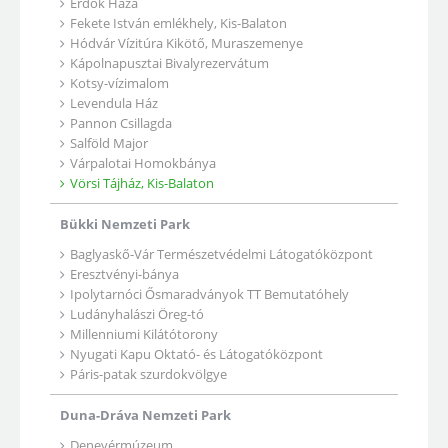
Erdők Háza
Fekete István emlékhely, Kis-Balaton
Hódvár Vízitúra Kikötő, Muraszemenye
Kápolnapusztai Bivalyrezervátum
Kotsy-vízimalom
Levendula Ház
Pannon Csillagda
Salföld Major
Várpalotai Homokbánya
Vörsi Tájház, Kis-Balaton
Bükki Nemzeti Park
Baglyaskő-Vár Természetvédelmi Látogatóközpont
Eresztvényi-bánya
Ipolytarnóci Ősmaradványok TT Bemutatóhely
Ludányhalászi Öreg-tó
Millenniumi Kilátótorony
Nyugati Kapu Oktató- és Látogatóközpont
Páris-patak szurdokvölgye
Duna-Dráva Nemzeti Park
Denevérmúzeum