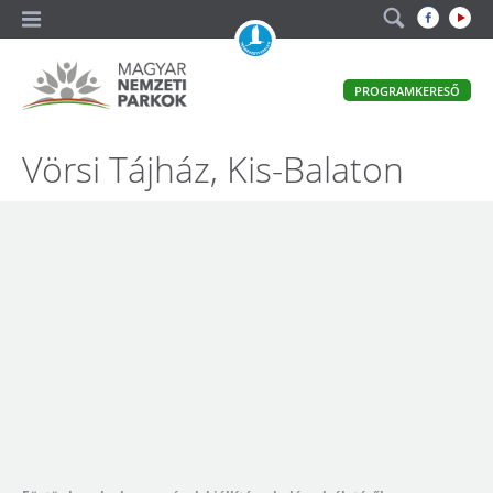
A
PROGRAMKERESŐ
magyar
állami
természetvédelem
Magyar
Vörsi Tájház, Kis-Balaton
hivatalos
honlapja
Nemzeti
Parkok