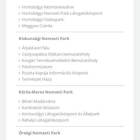
Hortobágyi Kézművesudvar
Hortobágyi Nemzeti Park Látogatóközpont
Hortobágyi Vadaspark
Meggyes Csárda
Kiskunsági Nemzeti Park
Árpád-kori falu
Csólyospálosi földtani bemutatóhely
Kurgán Természetvédelmi Bemutatóhely
Pásztormúzeum
Puszta Kapuja Információs Központ
Természet Háza
Körös-Maros Nemzeti Park
Bihari Madárvárta
Kardoskúti Múzeum
Körösvölgyi Látogatóközpont és Állatpark
Réhelyi Látogatóközpont
Őrségi Nemzeti Park