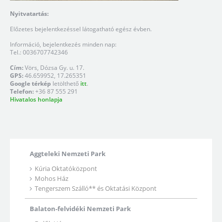
Nyitvatartás:
Előzetes bejelentkezéssel látogatható egész évben.
Információ, bejelentkezés minden nap:
Tel.: 0036707742346
Cím:
Vörs, Dózsa Gy. u. 17.
GPS:
46.659952, 17.265351
Google térkép
letölthető
itt
.
Telefon:
+36 87 555 291
Hivatalos honlapja
Aggteleki Nemzeti Park
Kúria Oktatóközpont
Mohos Ház
Tengerszem Szálló** és Oktatási Központ
Balaton-felvidéki Nemzeti Park