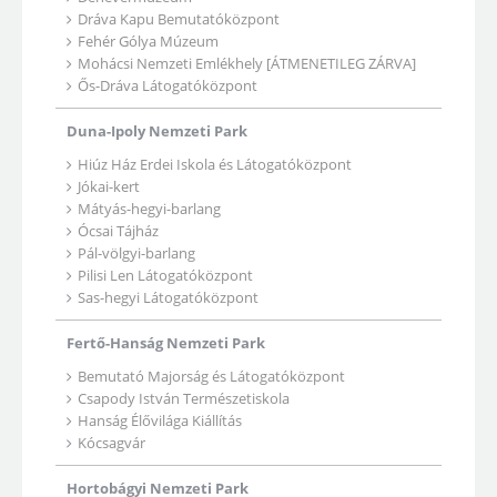
Dráva Kapu Bemutatóközpont
Fehér Gólya Múzeum
Mohácsi Nemzeti Emlékhely [ÁTMENETILEG ZÁRVA]
Ős-Dráva Látogatóközpont
Duna-Ipoly Nemzeti Park
Hiúz Ház Erdei Iskola és Látogatóközpont
Jókai-kert
Mátyás-hegyi-barlang
Ócsai Tájház
Pál-völgyi-barlang
Pilisi Len Látogatóközpont
Sas-hegyi Látogatóközpont
Fertő-Hanság Nemzeti Park
Bemutató Majorság és Látogatóközpont
Csapody István Természetiskola
Hanság Élővilága Kiállítás
Kócsagvár
Hortobágyi Nemzeti Park