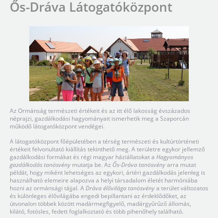
Ős-Dráva Látogatóközpont
Az Ormánság természeti értékeit és az itt élő lakosság évszázados
néprajzi, gazdálkodási hagyományait ismerhetik meg a Szaporcán
működő látogatóközpont vendégei.
A látogatóközpont főépületében a térség természeti és kultúrtörténeti
értékeit felvonultató kiállítás tekinthető meg. A területre egykor jellemző
gazdálkodási formákat és régi magyar háziállatokat a
Hagyományos
gazdálkodás tanösvény
mutatja be. Az
Ős-Dráva tanösvény
arra mutat
példát, hogy miként lehetséges az egykori, ártéri gazdálkodás jelenleg is
használható elemeire alapozva a helyi társadalom életét harmóniába
hozni az ormánsági tájjal. A
Dráva élővilága tanösvény
a terület változatos
és különleges élővilágába engedi bepillantani az érdeklődőket, az
útvonalon többek között madármegfigyelő, madárgyűrűző állomás,
kilátó, fotósles, fedett foglalkoztató és több pihenőhely található.