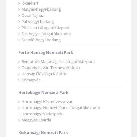
Jókai-kert
Mátyás-hegyi-barlang
Ócsai Tájház
Pál-völgyi-barlang
Pilisi Len Látogatóközpont
Sas-hegyi Látogatóközpont
Szemlő-hegyi-barlang
Fertő-Hanság Nemzeti Park
Bemutató Majorság és Látogatóközpont
Csapody István Természetiskola
Hanság Élővilága Kiállítás
Kócsagvár
Hortobágyi Nemzeti Park
Hortobágyi Kézművesudvar
Hortobágyi Nemzeti Park Látogatóközpont
Hortobágyi Vadaspark
Meggyes Csárda
Kiskunsági Nemzeti Park