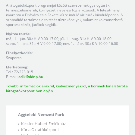
A látogatóközpont programjai között szerepelnek gyalogtúrák,
természetismereti, környezeti nevelési foglalkozások. A létesítmény
nyaranta a Drávára és a Fekete-vízre induló vízitúrák kiindulópontja. A
szabadidő tartalmas eltöltését tűzrakóhelyek, valamint kölcsönözhető
sporteszközök, játékok segítik.
Nyitva tartás:
máj. 1 – jún. 30.: H-V 9.00-17.00; júl. 1 – aug. 31.: H-V 9.00-18.00
szept. 1 – okt. 31.: H-V 9.00-17.00; nov. 1. – ápr. 30.: K-V 10.00-16.00
Elhelyezkedés:
Szaporca
Elérhetőség:
Tel.: 72/223-015
E-mail:
odlk@ddnp.hu
További információk árakról, kedvezményekről, a környék kínálatáról a
látogatóközpont honlapján
Aggteleki Nemzeti Park
Kessler Hubert Emlékház
Kúria Oktatóközpont