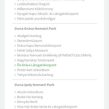
Ludányhalászi Öreg-tó
Millenniumi Kilátótorony
Nyugati Kapu Oktató- és Látogatóközpont
Páris-patak szurdokvölgye
Duna-Dráva Nemzeti Park
Abaligeti-barlang
Denevérmúzeum
Dráva Kapu Bemutatóközpont
Fehér Gólya Múzeum
Mohácsi Nemzeti Emlékhely [ÁTMENETILEG ZÁRVA]
Nagyharsányi Szoborpark
Ős-Dráva Látogatóközpont
Pintér-kert Arborétum
Tettyei Mésztufa-barlang
Duna-Ipoly Nemzeti Park
Alcsúti Arborétum
Budai Vár-barlang
Dinnyési-fertő
Hiúz Ház Erdei Iskola és Látogatóközpont