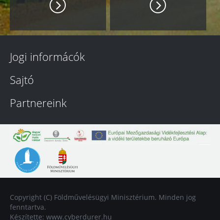
Jogi informácók
Sajtó
Partnereink
Copyright (C) Földművelésügyi Minisztérium. Minden jog
fenntartva.
Készítette:
www.cyberdurer.hu