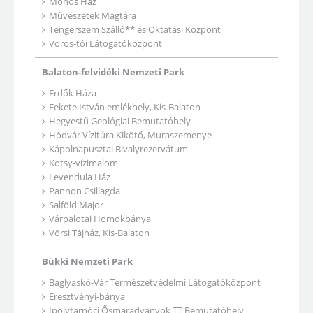
Mohos Ház
Művészetek Magtára
Tengerszem Szálló** és Oktatási Központ
Vörös-tói Látogatóközpont
Balaton-felvidéki Nemzeti Park
Erdők Háza
Fekete István emlékhely, Kis-Balaton
Hegyestű Geológiai Bemutatóhely
Hódvár Vízitúra Kikötő, Muraszemenye
Kápolnapusztai Bivalyrezervátum
Kotsy-vízimalom
Levendula Ház
Pannon Csillagda
Salföld Major
Várpalotai Homokbánya
Vörsi Tájház, Kis-Balaton
Bükki Nemzeti Park
Baglyaskő-Vár Természetvédelmi Látogatóközpont
Eresztvényi-bánya
Ipolytarnóci Ősmaradványok TT Bemutatóhely