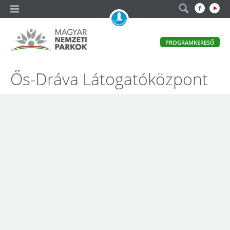
A
PROGRAMKERESŐ
magyar
állami
természetvédelem
Magyar
Ős-Dráva Látogatóközpont
hivatalos
honlapja
Nemzeti
Parkok