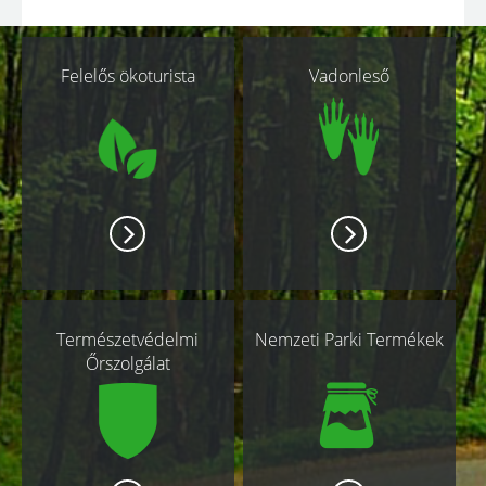
Kapcsolódó
Felelős ökoturista
Vadonleső
oldalak
Természetvédelmi
Nemzeti Parki Termékek
Őrszolgálat