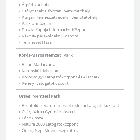
Árpád-kori falu
Csólyospálosi földtani bemutatóhely
Kurgán Természetvédelmi Bemutatóhely
Pásztormúzeum
Puszta Kapuja Információs Központ
Rákosivipera-védelmi Központ
Természet Háza
Körös-Maros Nemzeti Park
Bihari Madárvárta
Kardoskúti Múzeum
Körösvölgyi Látogatóközpont és Állatpark
Réhelyi Látogatóközpont
Őrségi Nemzeti Park
Bechtold István Természetvédelmi Látogatóközpont
Csörgőalma Gyümölcsöskert
Lápok háza
Natura 2000 Látogatóközpont
Őrségi Népi Műemlékegyüttes