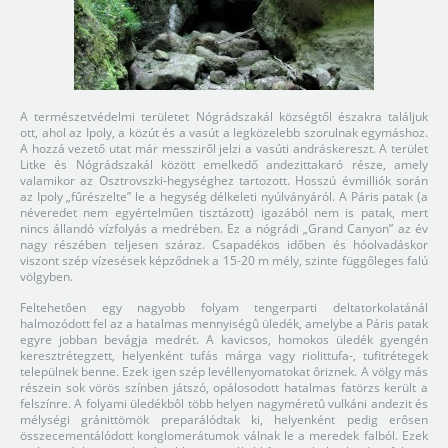
A természetvédelmi területet Nógrádszakál községtől északra találjuk
ott, ahol az Ipoly, a közút és a vasút a legközelebb szorulnak egymáshoz.
A hozzá vezető utat már messziről jelzi a vasúti andráskereszt. A terület
Litke és Nógrádszakál között emelkedő andezittakaró része, amely
valamikor az Osztrovszki-hegységhez tartozott. Hosszú évmilliók során
az Ipoly „fûrészelte” le a hegység délkeleti nyúlványáról. A Páris patak (a
néveredet nem egyértelműen tisztázott) igazából nem is patak, mert
nincs állandó vízfolyás a medrében. Ez a nógrádi „Grand Canyon” az év
nagy részében teljesen száraz. Csapadékos időben és hóolvadáskor
viszont szép vízesések képződnek a 15-20 m mély, szinte függőleges falú
völgyben.
Feltehetôen egy nagyobb folyam tengerparti deltatorkolatánál
halmozódott fel az a hatalmas mennyiségû üledék, amelybe a Páris patak
egyre jobban bevágja medrét. A kavicsos, homokos üledék gyengén
keresztrétegzett, helyenként tufás márga vagy riolittufa-, tufitrétegek
települnek benne. Ezek igen szép levéllenyomatokat ôriznek. A völgy más
részein sok vörös színben játszó, opálosodott hatalmas fatörzs került a
felszínre. A folyami üledékbôl több helyen nagyméretû vulkáni andezit és
mélységi gránittömök preparálódtak ki, helyenként pedig erôsen
összecementálódott konglomerátumok válnak le a meredek falból. Ezek