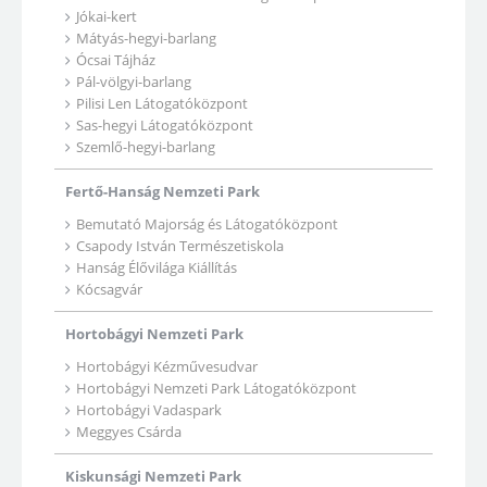
Jókai-kert
Mátyás-hegyi-barlang
Ócsai Tájház
Pál-völgyi-barlang
Pilisi Len Látogatóközpont
Sas-hegyi Látogatóközpont
Szemlő-hegyi-barlang
Fertő-Hanság Nemzeti Park
Bemutató Majorság és Látogatóközpont
Csapody István Természetiskola
Hanság Élővilága Kiállítás
Kócsagvár
Hortobágyi Nemzeti Park
Hortobágyi Kézművesudvar
Hortobágyi Nemzeti Park Látogatóközpont
Hortobágyi Vadaspark
Meggyes Csárda
Kiskunsági Nemzeti Park