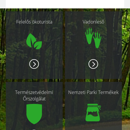
Kapcsolódó
Felelős ökoturista
Vadonleső
oldalak
Természetvédelmi
Nemzeti Parki Termékek
Őrszolgálat