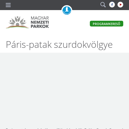
A
PROGRAMKERESŐ
magyar
állami
természetvédelem
Magyar
Páris-patak szurdokvölgye
hivatalos
honlapja
Nemzeti
Parkok