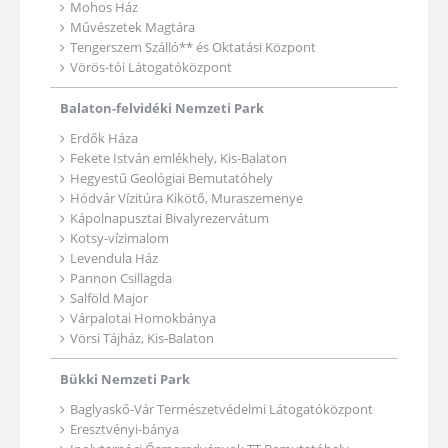
Mohos Ház
Művészetek Magtára
Tengerszem Szálló** és Oktatási Központ
Vörös-tói Látogatóközpont
Balaton-felvidéki Nemzeti Park
Erdők Háza
Fekete István emlékhely, Kis-Balaton
Hegyestű Geológiai Bemutatóhely
Hódvár Vízitúra Kikötő, Muraszemenye
Kápolnapusztai Bivalyrezervátum
Kotsy-vízimalom
Levendula Ház
Pannon Csillagda
Salföld Major
Várpalotai Homokbánya
Vörsi Tájház, Kis-Balaton
Bükki Nemzeti Park
Baglyaskő-Vár Természetvédelmi Látogatóközpont
Eresztvényi-bánya