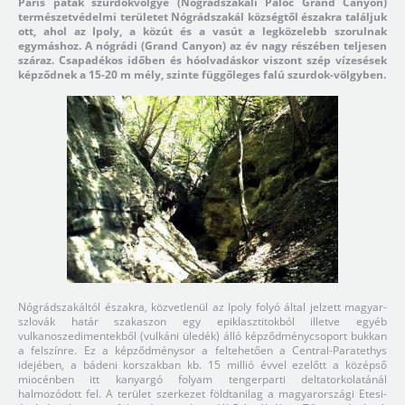
Paris patak szurdokvölgye (Nógrádszakáli Palóc Grand Canyon)
természetvédelmi területet Nógrádszakál községtől északra találjuk
ott, ahol az Ipoly, a közút és a vasút a legközelebb szorulnak
egymáshoz. A nógrádi (Grand Canyon) az év nagy részében teljesen
száraz. Csapadékos időben és hóolvadáskor viszont szép vízesések
képződnek a 15-20 m mély, szinte függőleges falú szurdok-völgyben.
Nógrádszakáltól északra, közvetlenül az Ipoly folyó által jelzett magyar-
szlovák határ szakaszon egy epiklasztitokból illetve egyéb
vulkanoszedimentekből (vulkáni üledék) álló képződménycsoport bukkan
a felszínre. Ez a képződménysor a feltehetően a Central-Paratethys
idejében, a bádeni korszakban kb. 15 millió évvel ezelőtt a középső
miocénben itt kanyargó folyam tengerparti deltatorkolatánál
halmozódott fel. A terület szerkezet földtanilag a magyarországi Etesi-