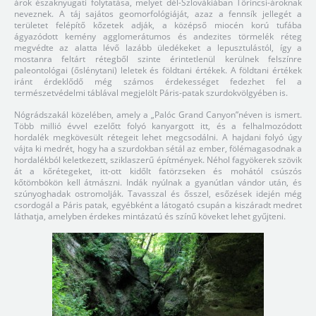
árok északnyugati folytatása, melyet dél-Szlovákiában Tőrincsi-ároknak
neveznek. A táj sajátos geomorfológiáját, azaz a fennsík jellegét a
területet felépítő kőzetek adják, a középső miocén korú tufába
ágyazódott kemény agglomerátumos és andezites törmelék réteg
megvédte az alatta lévő lazább üledékeket a lepusztulástól, így a
mostanra feltárt rétegből szinte érintetlenül kerülnek felszínre
paleontológai (őslénytani) leletek és földtani értékek. A földtani értékek
iránt érdeklődő még számos érdekességet fedezhet fel a
természetvédelmi táblával megjelölt Páris-patak szurdokvölgyében is.
Nógrádszakál közelében, amely a „Palóc Grand Canyon”néven is ismert.
Több millió évvel ezelőtt folyó kanyargott itt, és a felhalmozódott
hordalék megkövesült rétegeit lehet megcsodálni. A hajdani folyó úgy
vájta ki medrét, hogy ha a szurdokban sétál az ember, fölémagasodnak a
hordalékból keletkezett, sziklaszerű építmények. Néhol fagyökerek szövik
át a kőrétegeket, itt-ott kidőlt fatörzseken és mohától csúszós
kőtömbökön kell átmászni. Indák nyúlnak a gyanútlan vándor után, és
szúnyoghadak ostromolják. Tavasszal és ősszel, esőzések idején még
csordogál a Páris patak, egyébként a látogató csupán a kiszáradt medret
láthatja, amelyben érdekes mintázatú és színű köveket lehet gyűjteni.