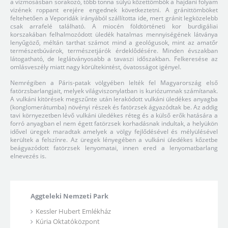
a vízmosásban sorakozó, több tonna súlyú kôzettömbök a hajdani folyam
vizének roppant erejére engednek következtetni. A gránittömböket
feltehetően a Veporidák irányából szállította ide, mert gránit legközelebb
csak arrafelé található. A miocén földtörténeti kor burdigáliai
korszakában felhalmozódott üledék hatalmas mennyiségének látványa
lenyűgöző, méltán tarthat számot mind a geológusok, mint az amatőr
természetbúvárok, természetjárók érdeklôdésére. Minden évszakban
látogatható, de leglátványosabb a tavaszi időszakban. Felkeresése az
omlásveszély miatt nagy körültekintést, óvatosságot igényel.
Nemrégiben a Páris-patak völgyében lelték fel Magyarország első
fatörzsbarlangjait, melyek világviszonylatban is kuriózumnak számítanak.
A vulkáni kitörések megszűnte után lerakódott vulkáni üledékes anyagba
(konglomerátumba) növényi részek és fatörzsek ágyazódtak be. Az addig
tavi környezetben lévő vulkáni üledékes réteg és a külső erők hatására a
forró anyagban el nem égett fatörzsek korhadásnak indultak, a helyükön
idővel üregek maradtak amelyek a völgy fejlődésével és mélyülésével
kerültek a felszínre. Az üregek lényegében a vulkáni üledékes kőzetbe
beágyazódott fatörzsek lenyomatai, innen ered a lenyomatbarlang
elnevezés is.
Aggteleki Nemzeti Park
Kessler Hubert Emlékház
Kúria Oktatóközpont