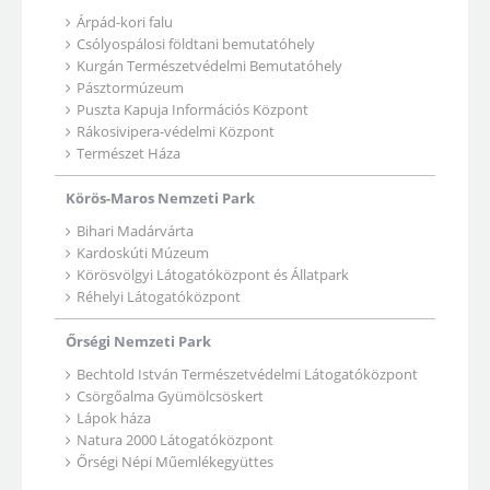
Árpád-kori falu
Csólyospálosi földtani bemutatóhely
Kurgán Természetvédelmi Bemutatóhely
Pásztormúzeum
Puszta Kapuja Információs Központ
Rákosivipera-védelmi Központ
Természet Háza
Körös-Maros Nemzeti Park
Bihari Madárvárta
Kardoskúti Múzeum
Körösvölgyi Látogatóközpont és Állatpark
Réhelyi Látogatóközpont
Őrségi Nemzeti Park
Bechtold István Természetvédelmi Látogatóközpont
Csörgőalma Gyümölcsöskert
Lápok háza
Natura 2000 Látogatóközpont
Őrségi Népi Műemlékegyüttes