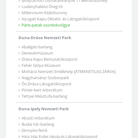
Ipolytarnóci Ősmaradványok TT Bemutatóhely
Ludányhalászi Öreg-tó
Millenniumi Kilátótorony
Nyugati Kapu Oktató- és Látogatóközpont
Páris-patak szurdokvölgye
Duna-Dráva Nemzeti Park
Abaligeti-barlang
Denevérmúzeum
Dráva Kapu Bemutatóközpont
Fehér Gólya Múzeum
Mohácsi Nemzeti Emlékhely [ÁTMENETILEG ZÁRVA]
Nagyharsányi Szoborpark
Ős-Dráva Látogatóközpont
Pintér-kert Arborétum
Tettyei Mésztufa-barlang
Duna-Ipoly Nemzeti Park
Alcsúti Arborétum
Budai Vár-barlang
Dinnyési-fertő
Hiúz Ház Erdei Iskola és Látogatóközpont