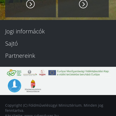
Jogi informácók
Sajtó
Partnereink
Copyright (C) Földművelésügyi Minisztérium. Minden jog
fenntartva.
Készítette:
www.cyberdurer.hu