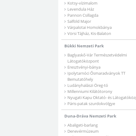
Kotsy-vízimalom
Levendula Ház
Pannon Csillagda
Salföld Major
Várpalotai Homokbánya
Vörsi Tájház, Kis-Balaton
Bükki Nemzeti Park
Baglyaskő-Vár Természetvédelmi
Látogatóközpont
Eresztvényi-bánya
Ipolytarnóci Ősmaradványok TT
Bemutatóhely
Ludányhalászi Öreg-tó
Millenniumi Kilátótorony
Nyugati Kapu Oktató- és Látogatókö
Páris-patak szurdokvölgye
Duna-Dráva Nemzeti Park
Abaligeti-barlang
Denevérmúzeum