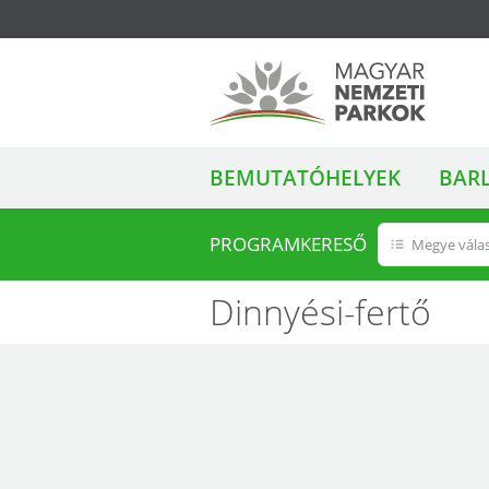
ALMENÜ
Magyar Nemzeti
BEMUTATÓHELYEK
BAR
Parkok
PROGRAMKERESŐ
Megye vála
Dinnyési-fertő