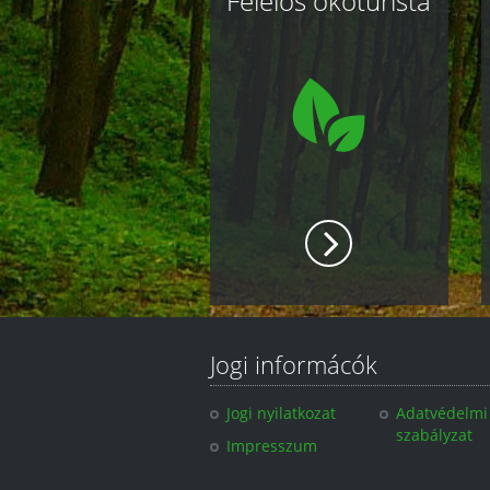
Felelős ökoturista
oldalak
Jogi informácók
Jogi nyilatkozat
Adatvédelmi
szabályzat
Impresszum