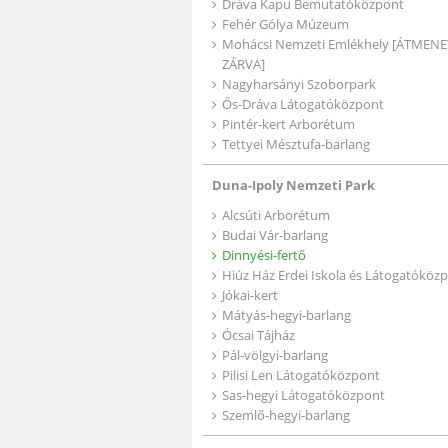
Dráva Kapu Bemutatóközpont
Fehér Gólya Múzeum
Mohácsi Nemzeti Emlékhely [ÁTMENE
ZÁRVA]
Nagyharsányi Szoborpark
Ős-Dráva Látogatóközpont
Pintér-kert Arborétum
Tettyei Mésztufa-barlang
Duna-Ipoly Nemzeti Park
Alcsúti Arborétum
Budai Vár-barlang
Dinnyési-fertő
Hiúz Ház Erdei Iskola és Látogatóköz
Jókai-kert
Mátyás-hegyi-barlang
Ócsai Tájház
Pál-völgyi-barlang
Pilisi Len Látogatóközpont
Sas-hegyi Látogatóközpont
Szemlő-hegyi-barlang