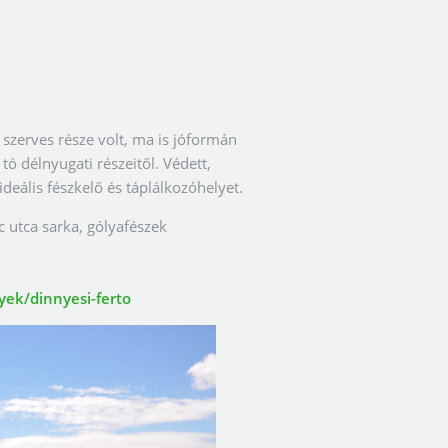
 szerves része volt, ma is jóformán
 tó délnyugati részeitől. Védett,
deális fészkelő és táplálkozóhelyet.
c utca sarka, gólyafészek
ek/dinnyesi-ferto