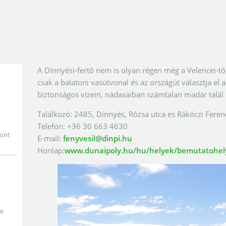
A Dinnyési-fertő nem is olyan régen még a Velencei-tó
csak a balatoni vasútvonal és az országút választja el a
biztonságos vizein, nádasaiban számtalan madár talál i
Találkozó: 2485, Dinnyés, Rózsa utca és Rákóczi Feren
Telefon: +36 30 663 4630
pont
E-mail:
fenyvesil@dinpi.hu
Honlap:
www.dunaipoly.hu/hu/helyek/bemutatohely
ye