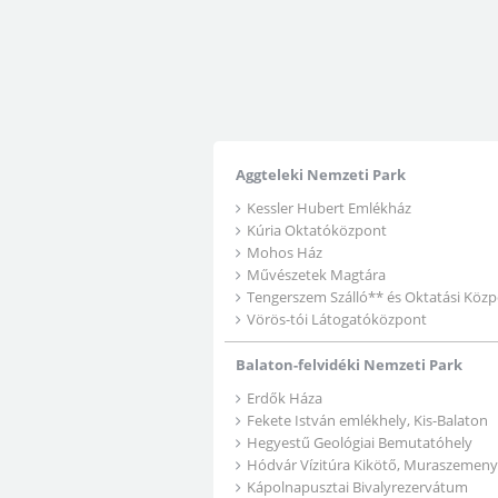
Aggteleki Nemzeti Park
Kessler Hubert Emlékház
Kúria Oktatóközpont
Mohos Ház
Művészetek Magtára
Tengerszem Szálló** és Oktatási Köz
Vörös-tói Látogatóközpont
Balaton-felvidéki Nemzeti Park
Erdők Háza
Fekete István emlékhely, Kis-Balaton
Hegyestű Geológiai Bemutatóhely
Hódvár Vízitúra Kikötő, Muraszemen
Kápolnapusztai Bivalyrezervátum