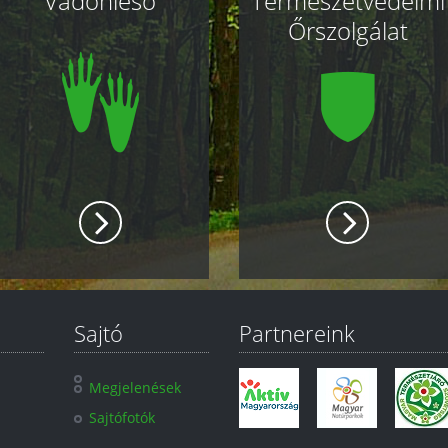
Vadonleső
Természetvédelmi
Őrszolgálat
Sajtó
Partnereink
Megjelenések
Sajtófotók