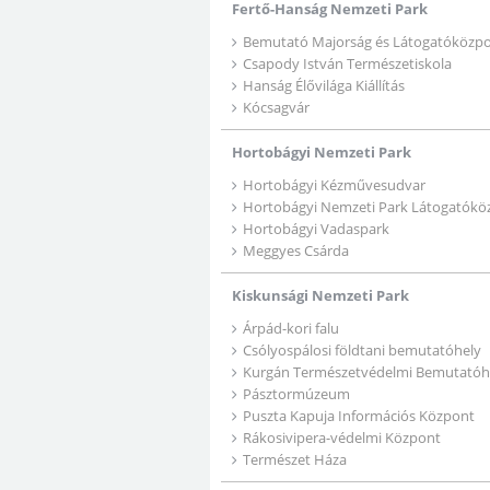
Fertő-Hanság Nemzeti Park
Bemutató Majorság és Látogatóközp
Csapody István Természetiskola
Hanság Élővilága Kiállítás
Kócsagvár
Hortobágyi Nemzeti Park
Hortobágyi Kézművesudvar
Hortobágyi Nemzeti Park Látogatókö
Hortobágyi Vadaspark
Meggyes Csárda
Kiskunsági Nemzeti Park
Árpád-kori falu
Csólyospálosi földtani bemutatóhely
Kurgán Természetvédelmi Bemutatóh
Pásztormúzeum
Puszta Kapuja Információs Központ
Rákosivipera-védelmi Központ
Természet Háza