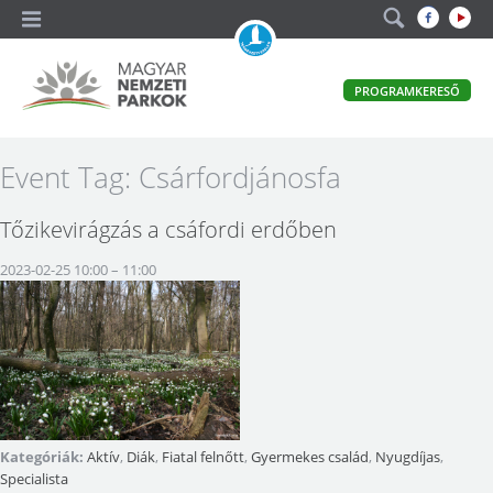
A
PROGRAMKERESŐ
magyar
állami
természetvédelem
Magyar
Event Tag:
Csárfordjánosfa
hivatalos
honlapja
Nemzeti
Tőzikevirágzás a csáfordi erdőben
Parkok
2023-02-25 10:00
–
11:00
Kategóriák:
Aktív
,
Diák
,
Fiatal felnőtt
,
Gyermekes család
,
Nyugdíjas
,
Specialista