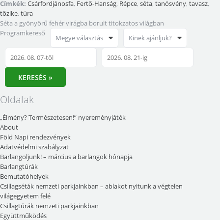
Címkék:
Csárfordjánosfa
,
Fertő-Hanság
,
Répce
,
séta
,
tanösvény
,
tavasz
,
tőzike
,
túra
Séta a gyönyörű fehér virágba borult titokzatos világban
Programkereső
Megye választás
Kinek ajánljuk?
KERESÉS »
Oldalak
„Élmény? Természetesen!” nyereményjáték
About
Föld Napi rendezvények
Adatvédelmi szabályzat
Barlangoljunk! – március a barlangok hónapja
Barlangtúrák
Bemutatóhelyek
Csillagséták nemzeti parkjainkban – ablakot nyitunk a végtelen
világegyetem felé
Csillagtúrák nemzeti parkjainkban
Együttműködés