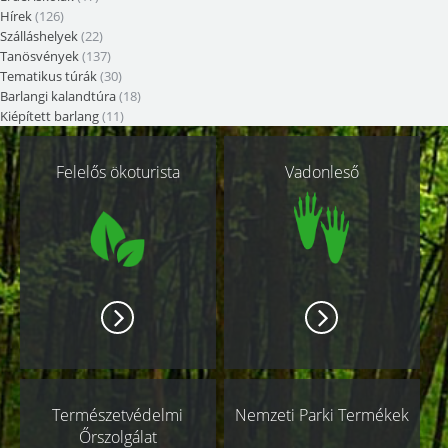
Hírek
(126)
Szálláshelyek
(22)
Tanösvények
(137)
Tematikus túrák
(30)
Barlangi kalandtúra
(18)
Kiépített barlang
(11)
Kapcsolódó
Felelős ökoturista
Vadonleső
oldalak
Természetvédelmi
Nemzeti Parki Termékek
Őrszolgálat