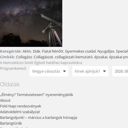
Kategóriák:
Aktív
,
Diák
,
Fiatal felnőtt
,
Gyermekes család
,
Nyugdíjas
,
Special
Címkék:
Csillagász
,
Csillagászat
,
csillagászati bemutató
,
éjszakai
,
éjszakai p
A Nemzetközi Sötét Égbolt hetéhez kapcsolódva
Programkereső
Megye választás
Kinek ajánljuk?
Oldalak
„Élmény? Természetesen!” nyereményjáték
About
Föld Napi rendezvények
Adatvédelmi szabályzat
Barlangoljunk! – március a barlangok hónapja
Barlangtúrák