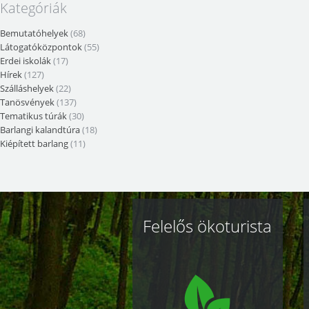
Kategóriák
Bemutatóhelyek
(68)
Látogatóközpontok
(55)
Erdei iskolák
(17)
Hírek
(127)
Szálláshelyek
(22)
Tanösvények
(137)
Tematikus túrák
(30)
Barlangi kalandtúra
(18)
Kiépített barlang
(11)
Kapcsolódó
Felelős ökoturista
oldalak