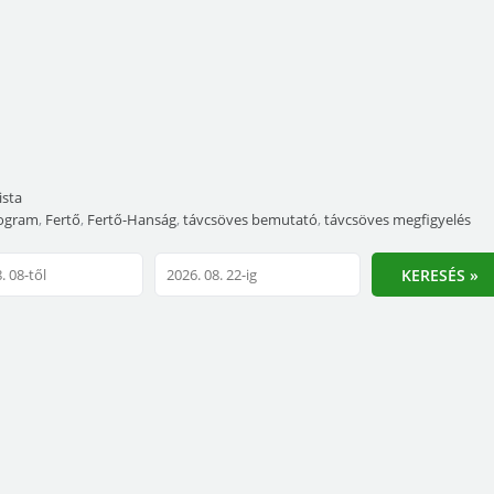
ista
rogram
,
Fertő
,
Fertő-Hanság
,
távcsöves bemutató
,
távcsöves megfigyelés
KERESÉS »