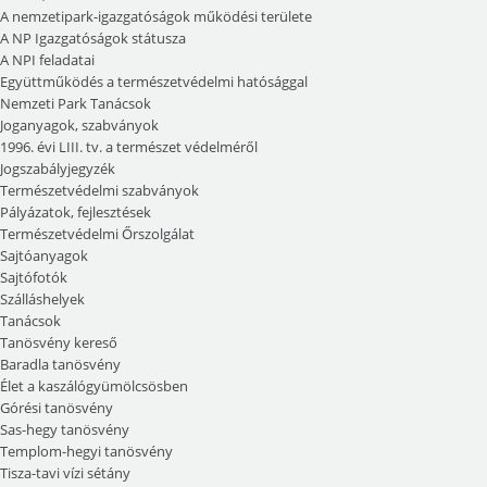
A nemzetipark-igazgatóságok működési területe
A NP Igazgatóságok státusza
A NPI feladatai
Együttműködés a természetvédelmi hatósággal
Nemzeti Park Tanácsok
Joganyagok, szabványok
1996. évi LIII. tv. a természet védelméről
Jogszabályjegyzék
Természetvédelmi szabványok
Pályázatok, fejlesztések
Természetvédelmi Őrszolgálat
Sajtóanyagok
Sajtófotók
Szálláshelyek
Tanácsok
Tanösvény kereső
Baradla tanösvény
Élet a kaszálógyümölcsösben
Górési tanösvény
Sas-hegy tanösvény
Templom-hegyi tanösvény
Tisza-tavi vízi sétány