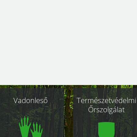
Vadonleső
Természetvédelmi
Őrszolgálat