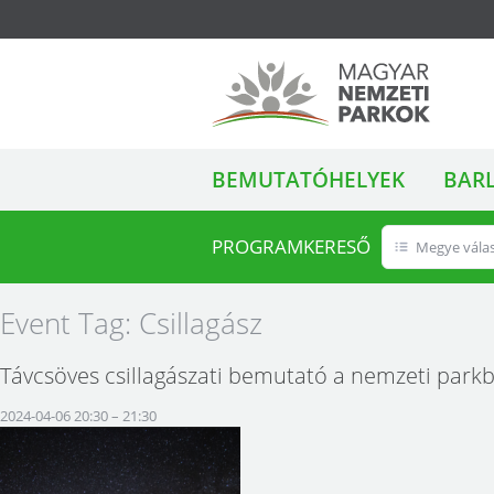
ALMENÜ
Magyar Nemzeti
BEMUTATÓHELYEK
BAR
Parkok
PROGRAMKERESŐ
Megye vála
Event Tag:
Csillagász
Távcsöves csillagászati bemutató a nemzeti park
2024-04-06 20:30
–
21:30