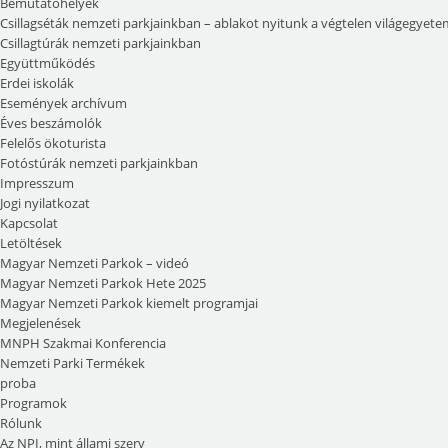
Bemutatóhelyek
Csillagséták nemzeti parkjainkban – ablakot nyitunk a végtelen világegyete
Csillagtúrák nemzeti parkjainkban
Együttműködés
Erdei iskolák
Események archívum
Éves beszámolók
Felelős ökoturista
Fotóstúrák nemzeti parkjainkban
Impresszum
Jogi nyilatkozat
Kapcsolat
Letöltések
Magyar Nemzeti Parkok – videó
Magyar Nemzeti Parkok Hete 2025
Magyar Nemzeti Parkok kiemelt programjai
Megjelenések
MNPH Szakmai Konferencia
Nemzeti Parki Termékek
proba
Programok
Rólunk
Az NPI, mint állami szerv