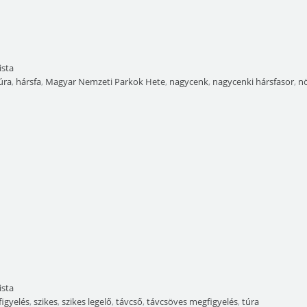
ista
úra
,
hársfa
,
Magyar Nemzeti Parkok Hete
,
nagycenk
,
nagycenki hársfasor
,
n
ista
igyelés
,
szikes
,
szikes legelő
,
távcső
,
távcsöves megfigyelés
,
túra