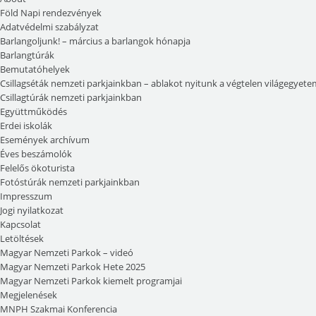
Föld Napi rendezvények
Adatvédelmi szabályzat
Barlangoljunk! – március a barlangok hónapja
Barlangtúrák
Bemutatóhelyek
Csillagséták nemzeti parkjainkban – ablakot nyitunk a végtelen világegyete
Csillagtúrák nemzeti parkjainkban
Együttműködés
Erdei iskolák
Események archívum
Éves beszámolók
Felelős ökoturista
Fotóstúrák nemzeti parkjainkban
Impresszum
Jogi nyilatkozat
Kapcsolat
Letöltések
Magyar Nemzeti Parkok – videó
Magyar Nemzeti Parkok Hete 2025
Magyar Nemzeti Parkok kiemelt programjai
Megjelenések
MNPH Szakmai Konferencia