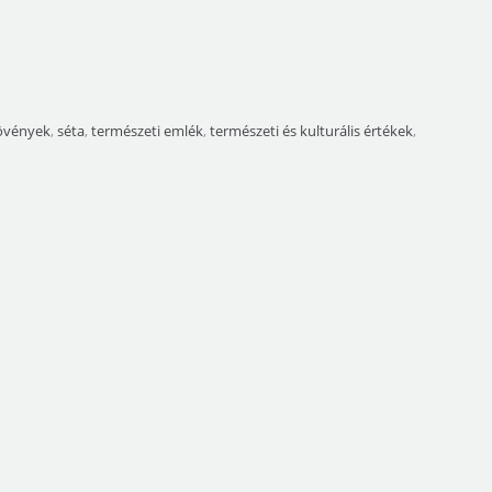
övények
,
séta
,
természeti emlék
,
természeti és kulturális értékek
,