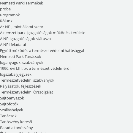
Nemzeti Parki Termékek
proba
Programok
Rólunk
Az NPI, mint állami szerv
A nemzetipark-igazgatóságok működési területe
A NP Igazgatóságok státusza
A NPI feladatai
Együttműködés a természetvédelmi hatósággal
Nemzeti Park Tanácsok
Joganyagok, szabványok
1996. évi LIII. tv. a természet védelméről
Jogszabályjegyzék
Természetvédelmi szabványok
Pályázatok, fejlesztések
Természetvédelmi Őrszolgálat
Sajtóanyagok
Sajtófotók
Szálláshelyek
Tanácsok
Tanösvény kereső
Baradla tanösvény