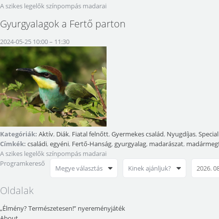
A szikes legelők színpompás madarai
Gyurgyalagok a Fertő parton
2024-05-25 10:00
–
11:30
Kategóriák:
Aktív
,
Diák
,
Fiatal felnőtt
,
Gyermekes család
,
Nyugdíjas
,
Special
Címkék:
családi
,
egyéni
,
Fertő-Hanság
,
gyurgyalag
,
madarászat
,
madármegf
A szikes legelők színpompás madarai
Programkereső
Megye választás
Kinek ajánljuk?
Oldalak
„Élmény? Természetesen!” nyereményjáték
About