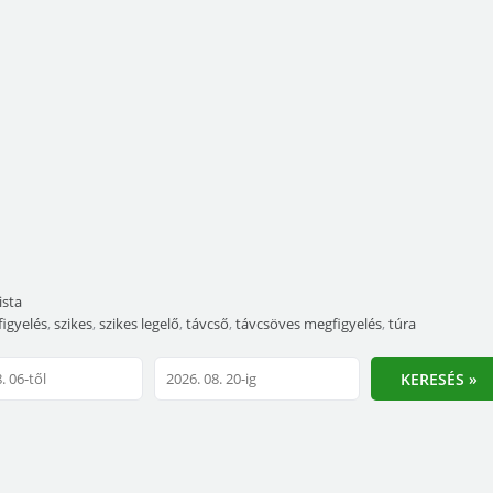
ista
igyelés
,
szikes
,
szikes legelő
,
távcső
,
távcsöves megfigyelés
,
túra
KERESÉS »