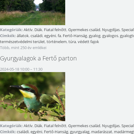
Kategóriák:
Aktív
,
Diák
,
Fiatal felnőtt
,
Gyermekes család
,
Nyugdíjas
,
Special
Címkék:
állatok
,
családi
,
egyéni
,
fa
,
Fertő-Hanság
,
gyalog
,
gyalogos
,
gyalogt
természetvédelmi terület
,
történelem
,
túra
,
védett fajok
Több, mint 250 év emlékei
Gyurgyalagok a Fertő parton
2024-05-18 10:00
–
11:30
Kategóriák:
Aktív
,
Diák
,
Fiatal felnőtt
,
Gyermekes család
,
Nyugdíjas
,
Special
Címkék:
családi
,
egyéni
,
Fertő-Hanság
,
gyurgyalag
,
madarászat
,
madármegf