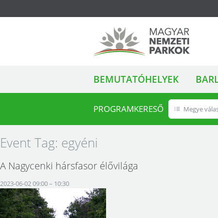
ALMENÜ
Magyar Nemzeti
BEMUTATÓHELYEK
BAR
Parkok
PROGRAMKERESŐ
Megye vála
Event Tag:
egyéni
A Nagycenki hársfasor élővilága
2023-06-02 09:00
–
10:30