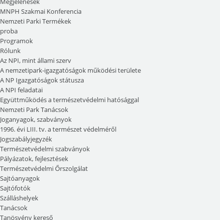
Megjelenések
MNPH Szakmai Konferencia
Nemzeti Parki Termékek
proba
Programok
Rólunk
Az NPI, mint állami szerv
A nemzetipark-igazgatóságok működési területe
A NP Igazgatóságok státusza
A NPI feladatai
Együttműködés a természetvédelmi hatósággal
Nemzeti Park Tanácsok
Joganyagok, szabványok
1996. évi LIII. tv. a természet védelméről
Jogszabályjegyzék
Természetvédelmi szabványok
Pályázatok, fejlesztések
Természetvédelmi Őrszolgálat
Sajtóanyagok
Sajtófotók
Szálláshelyek
Tanácsok
Tanösvény kereső