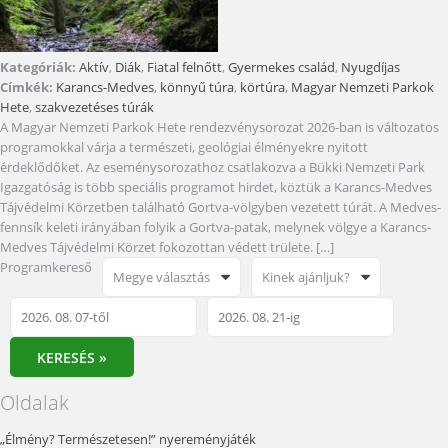
Kategóriák:
Aktív
,
Diák
,
Fiatal felnőtt
,
Gyermekes család
,
Nyugdíjas
Címkék:
Karancs-Medves
,
könnyű túra
,
körtúra
,
Magyar Nemzeti Parkok
Hete
,
szakvezetéses túrák
A Magyar Nemzeti Parkok Hete rendezvénysorozat 2026-ban is változatos
programokkal várja a természeti, geológiai élményekre nyitott
érdeklődőket. Az eseménysorozathoz csatlakozva a Bükki Nemzeti Park
Igazgatóság is több speciális programot hirdet, köztük a Karancs-Medves
Tájvédelmi Körzetben található Gortva-völgyben vezetett túrát. A Medves-
fennsík keleti irányában folyik a Gortva-patak, melynek völgye a Karancs-
Medves Tájvédelmi Körzet fokozottan védett trülete. […]
Programkereső
Megye választás
Kinek ajánljuk?
KERESÉS »
Oldalak
„Élmény? Természetesen!” nyereményjáték