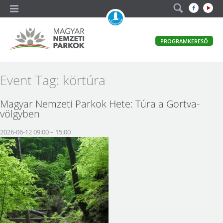
A
PROGRAMKERESŐ
magyar
állami
természetvédelem
Magyar
Event Tag:
körtúra
hivatalos
honlapja
Nemzeti
Magyar Nemzeti Parkok Hete: Túra a Gortva-
Parkok
völgyben
2026-06-12 09:00
–
15:00