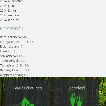
2014. augusztus
2014. július
2014. június
2014. március
2014. február
Kategóriák
Bemutatóhelyek
(68)
Látogatóközpontok
(55)
Erdei iskolák
(17)
Hírek
(126)
Szálláshelyek
(22)
Tanösvények
(137)
Tematikus túrák
(30)
Barlangi kalandtúra
(18)
Kiépített barlang
(11)
Kapcsolódó
Felelős ökoturista
Vadonleső
oldalak