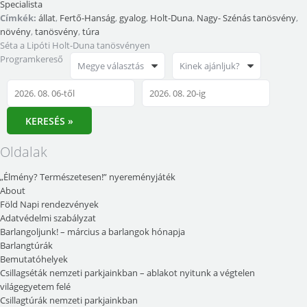
Specialista
Címkék:
állat
,
Fertő-Hanság
,
gyalog
,
Holt-Duna
,
Nagy- Szénás tanösvény
,
növény
,
tanösvény
,
túra
Séta a Lipóti Holt-Duna tanösvényen
Programkereső
Megye választás
Kinek ajánljuk?
KERESÉS »
Oldalak
„Élmény? Természetesen!” nyereményjáték
About
Föld Napi rendezvények
Adatvédelmi szabályzat
Barlangoljunk! – március a barlangok hónapja
Barlangtúrák
Bemutatóhelyek
Csillagséták nemzeti parkjainkban – ablakot nyitunk a végtelen
világegyetem felé
Csillagtúrák nemzeti parkjainkban