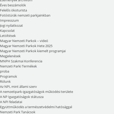
Események archívum
Éves beszámolók
Felelős ökoturista
Fotóstúrák nemzeti parkjainkban
Impresszum
Jogi nyilatkozat
Kapcsolat
Letöltések
Magyar Nemzeti Parkok – videó
Magyar Nemzeti Parkok Hete 2025
Magyar Nemzeti Parkok kiemelt programjai
Megjelenések
MNPH Szakmai Konferencia
Nemzeti Parki Termékek
proba
Programok
Rólunk
Az NPI, mint állami szerv
A nemzetipark-igazgatóságok működési területe
A NP Igazgatóságok státusza
A NPI feladatai
Együttműködés a természetvédelmi hatósággal
Nemzeti Park Tanácsok