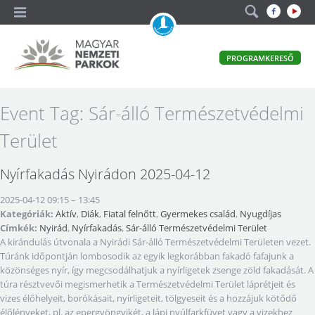
A
PROGRAMKERESŐ
magyar
állami
természetvédelem
Magyar
Event Tag:
Sár-álló Természetvédelmi
hivatalos
honlapja
Nemzeti
Terület
Parkok
Nyírfakadás Nyirádon 2025-04-12
2025-04-12 09:15
–
13:45
Kategóriák:
Aktív
,
Diák
,
Fiatal felnőtt
,
Gyermekes család
,
Nyugdíjas
Címkék:
Nyirád
,
Nyírfakadás
,
Sár-álló Természetvédelmi Terület
A kirándulás útvonala a Nyirádi Sár-álló Természetvédelmi Területen vezet.
Túránk időpontján lombosodik az egyik legkorábban fakadó fafajunk a
közönséges nyír, így megcsodálhatjuk a nyírligetek zsenge zöld fakadását. A
túra résztvevői megismerhetik a Természetvédelmi Terület láprétjeit és
vizes élőhelyeit, borókásait, nyírligeteit, tölgyeseit és a hozzájuk kötődő
élőlényeket, pl. az epergyöngyikét, a lápi nyúlfarkfüvet vagy a vizekhez