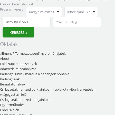
kötődő kétéltűfajokat.
Programkereső
Megye választás
Kinek ajánljuk?
KERESÉS »
Oldalak
„Élmény? Természetesen!” nyereményjáték
About
Föld Napi rendezvények
Adatvédelmi szabályzat
Barlangoljunk! – március a barlangok hónapja
Barlangtúrák
Bemutatóhelyek
Csillagséták nemzeti parkjainkban – ablakot nyitunk a végtelen
világegyetem felé
Csillagtúrák nemzeti parkjainkban
Együttműködés
Erdei iskolák