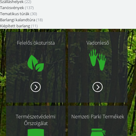
Szálláshelyek
(22)
Tanösvények
(137)
Tematikus túrák
(30)
Barlangi kalandtúra
(18)
Kiépített barlang
(11)
Kapcsolódó
Felelős ökoturista
Vadonleső
oldalak
Természetvédelmi
Nemzeti Parki Termékek
Őrszolgálat