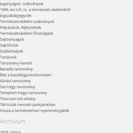
Joganyagok, szabványok
1996. évi LIII. tv. a természet védelméről
Jogszabályjegyzék
Természetvédelmi szabványok
Pályázatok, fejlesztések
Természetvédelmi Őrszolgálat
Sajtóanyagok
Sajtófotók
Szálláshelyek
Tanácsok
Tanösvény kereső
Baradla tanösvény
Élet a kaszálógyümölcsösben
Górési tanösvény
Sas-hegy tanösvény
Templom-hegyi tanösvény
Tisza-tavi vízi sétány
Téli túrák nemzeti parkjainkban
Vissza a természethez! nyereményjáték
Archívum
2026. június