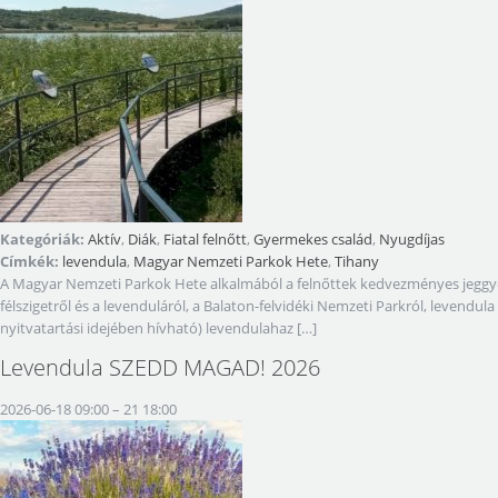
Kategóriák:
Aktív
,
Diák
,
Fiatal felnőtt
,
Gyermekes család
,
Nyugdíjas
Címkék:
levendula
,
Magyar Nemzeti Parkok Hete
,
Tihany
A Magyar Nemzeti Parkok Hete alkalmából a felnőttek kedvezményes jeggyel lá
félszigetről és a levenduláról, a Balaton-felvidéki Nemzeti Parkról, levend
nyitvatartási idejében hívható) levendulahaz […]
Levendula SZEDD MAGAD! 2026
2026-06-18 09:00
–
21 18:00