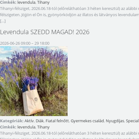
Címkék:
levendula
,
Tihany
Tihanyi-félsziget, 2026.06.18-tól (előreláthatóan 3 héten keresztül) az a
félszigeten. Jöjjön el Ön is, gyönyörködjön az illatos és látványos levendul
[…]
Levendula SZEDD MAGAD! 2026
2026-06-26 09:00
–
29 18:00
Kategóriák:
Aktív
,
Diák
,
Fiatal felnőtt
,
Gyermekes család
,
Nyugdíjas
,
Special
Címkék:
levendula
,
Tihany
Tihanyi-félsziget, 2026.06.18-tól (előreláthatóan 3 héten keresztül) az a