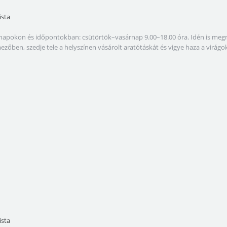
ista
lábbi napokon és időpontokban: csütörtök–vasárnap 9.00–18.00 óra. Idén is 
amezőben, szedje tele a helyszínen vásárolt aratótáskát és vigye haza a virá
ista