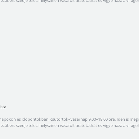
amezőben, szedje tele a helyszínen vásárolt aratótáskát és vigye haza a virá
ista
lábbi napokon és időpontokban: csütörtök–vasárnap 9.00–18.00 óra. Idén is 
amezőben, szedje tele a helyszínen vásárolt aratótáskát és vigye haza a virá