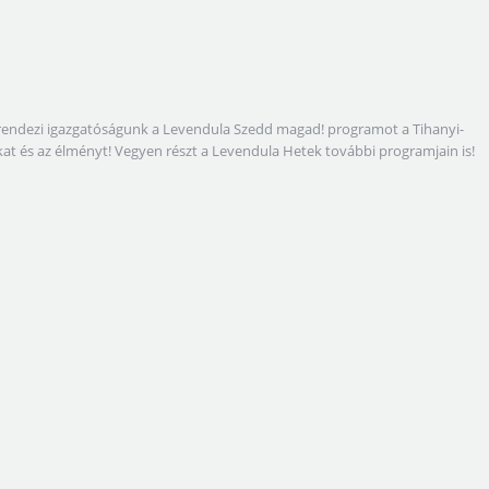
megrendezi igazgatóságunk a Levendula Szedd magad! programot a Tihanyi-
gokat és az élményt! Vegyen részt a Levendula Hetek további programjain is!