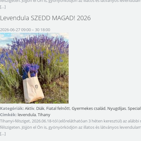
félszigeten. Jöjjön el Ön is, gyönyörködjön az illatos és látványos levendul
[…]
Levendula SZEDD MAGAD! 2026
2026-06-27 09:00
–
30 18:00
Kategóriák:
Aktív
,
Diák
,
Fiatal felnőtt
,
Gyermekes család
,
Nyugdíjas
,
Special
Címkék:
levendula
,
Tihany
Tihanyi-félsziget, 2026.06.18-tól (előreláthatóan 3 héten keresztül) az a
félszigeten. Jöjjön el Ön is, gyönyörködjön az illatos és látványos levendul
[…]