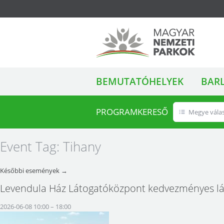
ALMENÜ
Magyar Nemzeti
BEMUTATÓHELYEK
BAR
Parkok
PROGRAMKERESŐ
Megye vála
Event Tag:
Tihany
Későbbi események
→
Levendula Ház Látogatóközpont kedvezményes lá
2026-06-08 10:00
–
18:00