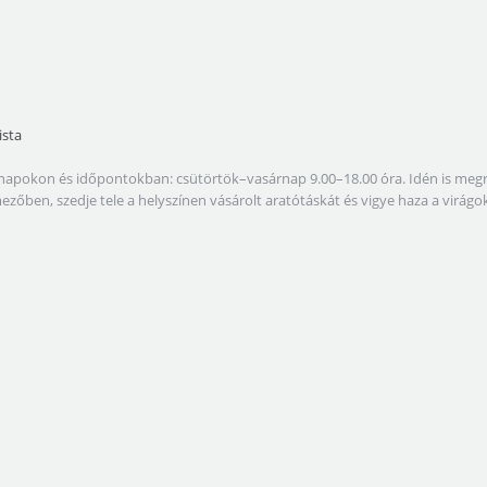
ista
lábbi napokon és időpontokban: csütörtök–vasárnap 9.00–18.00 óra. Idén is 
amezőben, szedje tele a helyszínen vásárolt aratótáskát és vigye haza a virá