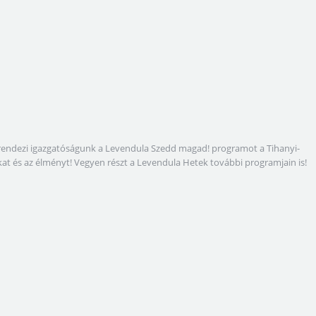
megrendezi igazgatóságunk a Levendula Szedd magad! programot a Tihanyi-
gokat és az élményt! Vegyen részt a Levendula Hetek további programjain is!