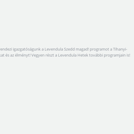
megrendezi igazgatóságunk a Levendula Szedd magad! programot a Tihanyi-
gokat és az élményt! Vegyen részt a Levendula Hetek további programjain is!