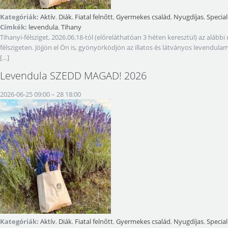
Kategóriák:
Aktív
,
Diák
,
Fiatal felnőtt
,
Gyermekes család
,
Nyugdíjas
,
Special
Címkék:
levendula
,
Tihany
Tihanyi-félsziget, 2026.06.18-tól (előreláthatóan 3 héten keresztül) az a
félszigeten. Jöjjön el Ön is, gyönyörködjön az illatos és látványos levendul
[…]
Levendula SZEDD MAGAD! 2026
2026-06-25 09:00
–
28 18:00
Kategóriák:
Aktív
,
Diák
,
Fiatal felnőtt
,
Gyermekes család
,
Nyugdíjas
,
Special