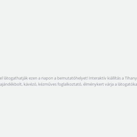
togathatják ezen a napon a bemutatóhelyet! Interaktív kiállítás a Tihanyi-fé
ula ajándékbolt, kávézó, kézműves foglalkoztató, élménykert várja a látogató