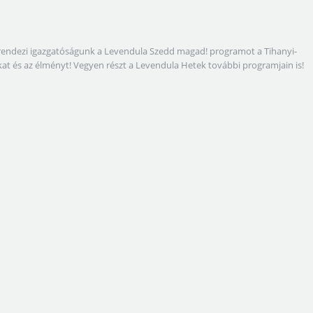
megrendezi igazgatóságunk a Levendula Szedd magad! programot a Tihanyi-
gokat és az élményt! Vegyen részt a Levendula Hetek további programjain is!