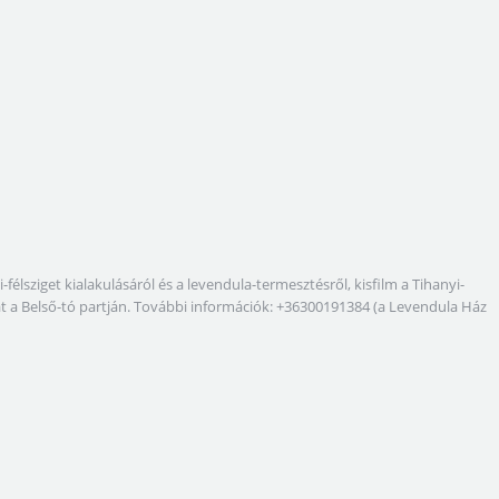
lsziget kialakulásáról és a levendula-termesztésről, kisfilm a Tihanyi-
kat a Belső-tó partján. További információk: +36300191384 (a Levendula Ház