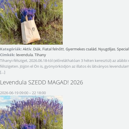
Kategóriák:
Aktív
,
Diák
,
Fiatal felnőtt
,
Gyermekes család
,
Nyugdíjas
,
Special
Címkék:
levendula
,
Tihany
Tihanyi-félsziget, 2026.06.18-tól (előreláthatóan 3 héten keresztül) az a
félszigeten. Jöjjön el Ön is, gyönyörködjön az illatos és látványos levendul
[…]
Levendula SZEDD MAGAD! 2026
2026-06-19 09:00
–
22 18:00