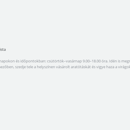
ista
lábbi napokon és időpontokban: csütörtök–vasárnap 9.00–18.00 óra. Idén is 
amezőben, szedje tele a helyszínen vásárolt aratótáskát és vigye haza a virá