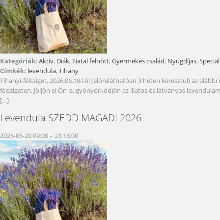
Kategóriák:
Aktív
,
Diák
,
Fiatal felnőtt
,
Gyermekes család
,
Nyugdíjas
,
Special
Címkék:
levendula
,
Tihany
Tihanyi-félsziget, 2026.06.18-tól (előreláthatóan 3 héten keresztül) az a
félszigeten. Jöjjön el Ön is, gyönyörködjön az illatos és látványos levendul
[…]
Levendula SZEDD MAGAD! 2026
2026-06-20 09:00
–
23 18:00