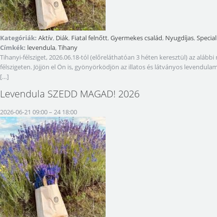
Kategóriák:
Aktív
,
Diák
,
Fiatal felnőtt
,
Gyermekes család
,
Nyugdíjas
,
Special
Címkék:
levendula
,
Tihany
Tihanyi-félsziget, 2026.06.18-tól (előreláthatóan 3 héten keresztül) az a
félszigeten. Jöjjön el Ön is, gyönyörködjön az illatos és látványos levendul
[…]
Levendula SZEDD MAGAD! 2026
2026-06-21 09:00
–
24 18:00