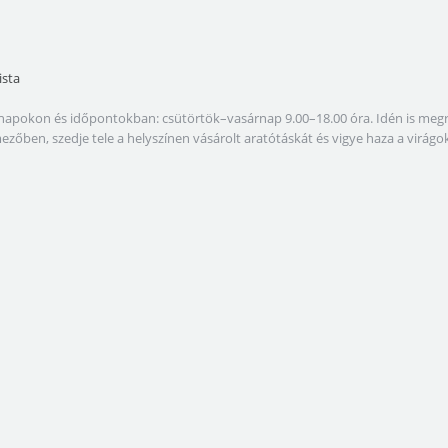
ista
lábbi napokon és időpontokban: csütörtök–vasárnap 9.00–18.00 óra. Idén is 
amezőben, szedje tele a helyszínen vásárolt aratótáskát és vigye haza a virá