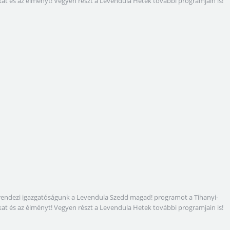
gokat és az élményt! Vegyen részt a Levendula Hetek további programjain is!
megrendezi igazgatóságunk a Levendula Szedd magad! programot a Tihanyi-
gokat és az élményt! Vegyen részt a Levendula Hetek további programjain is!