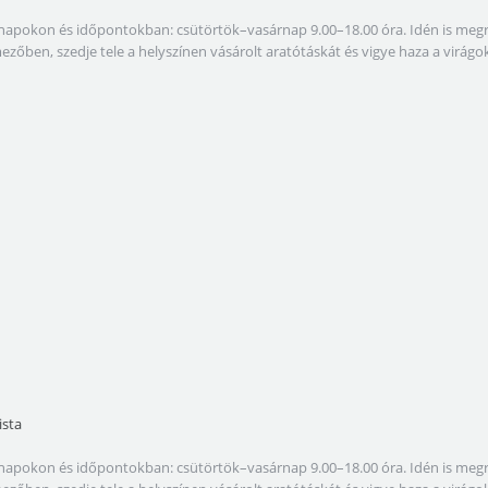
lábbi napokon és időpontokban: csütörtök–vasárnap 9.00–18.00 óra. Idén is 
amezőben, szedje tele a helyszínen vásárolt aratótáskát és vigye haza a virá
ista
lábbi napokon és időpontokban: csütörtök–vasárnap 9.00–18.00 óra. Idén is 