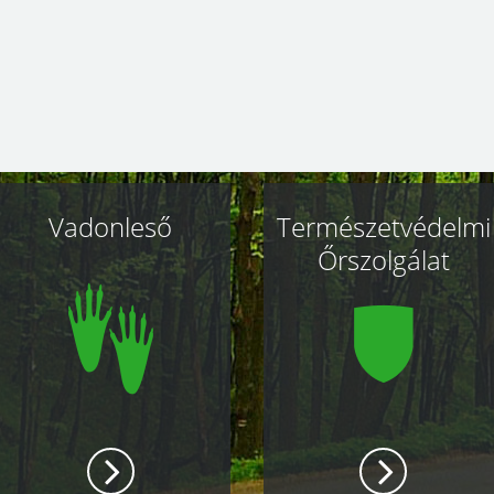
Vadonleső
Természetvédelmi
Őrszolgálat