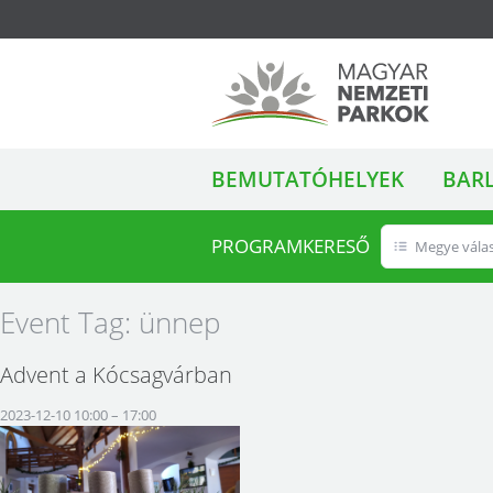
ALMENÜ
Magyar Nemzeti
BEMUTATÓHELYEK
BAR
Parkok
PROGRAMKERESŐ
Megye vála
Event Tag:
ünnep
Advent a Kócsagvárban
2023-12-10 10:00
–
17:00