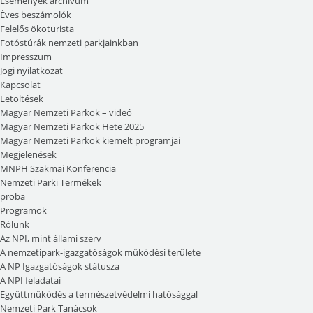
Események archívum
Éves beszámolók
Felelős ökoturista
Fotóstúrák nemzeti parkjainkban
Impresszum
Jogi nyilatkozat
Kapcsolat
Letöltések
Magyar Nemzeti Parkok – videó
Magyar Nemzeti Parkok Hete 2025
Magyar Nemzeti Parkok kiemelt programjai
Megjelenések
MNPH Szakmai Konferencia
Nemzeti Parki Termékek
proba
Programok
Rólunk
Az NPI, mint állami szerv
A nemzetipark-igazgatóságok működési területe
A NP Igazgatóságok státusza
A NPI feladatai
Együttműködés a természetvédelmi hatósággal
Nemzeti Park Tanácsok