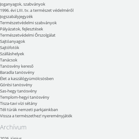
Joganyagok, szabványok
1996. évi LIII. tv. a természet védelméről
Jogszabályjegyzék
Természetvédelmi szabványok
Pályázatok, fejlesztések
Természetvédelmi Őrszolgálat
Sajtóanyagok
Sajtófotók
Szálláshelyek
Tanácsok
Tanösvény kereső
Baradla tanösvény
Élet a kaszálógyümölcsösben
Górési tanösvény
Sas-hegy tanösvény
Templom-hegyi tanösvény
Tisza-tavi vízi sétány
Téli túrák nemzeti parkjainkban
Vissza a természethez! nyereményjáték
Archívum
2026. június