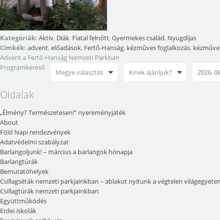
Kategóriák:
Aktív
,
Diák
,
Fiatal felnőtt
,
Gyermekes család
,
Nyugdíjas
Címkék:
advent
,
előadások
,
Fertő-Hanság
,
kézműves foglalkozás
,
kézműves
Advent a Fertő-Hanság Nemzeti Parkban
Programkereső
Megye választás
Kinek ajánljuk?
Oldalak
„Élmény? Természetesen!” nyereményjáték
About
Föld Napi rendezvények
Adatvédelmi szabályzat
Barlangoljunk! – március a barlangok hónapja
Barlangtúrák
Bemutatóhelyek
Csillagséták nemzeti parkjainkban – ablakot nyitunk a végtelen világegyete
Csillagtúrák nemzeti parkjainkban
Együttműködés
Erdei iskolák