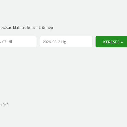
 vásár
,
kiállítás
,
koncert
,
ünnep
KERESÉS »
m felé