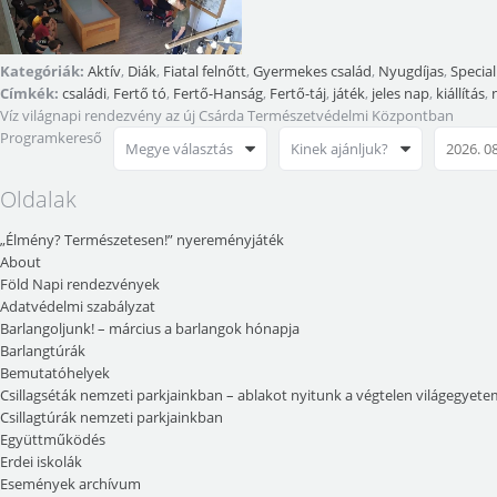
Kategóriák:
Aktív
,
Diák
,
Fiatal felnőtt
,
Gyermekes család
,
Nyugdíjas
,
Special
Címkék:
családi
,
Fertő tó
,
Fertő-Hanság
,
Fertő-táj
,
játék
,
jeles nap
,
kiállítás
,
Víz világnapi rendezvény az új Csárda Természetvédelmi Központban
Programkereső
Megye választás
Kinek ajánljuk?
Oldalak
„Élmény? Természetesen!” nyereményjáték
About
Föld Napi rendezvények
Adatvédelmi szabályzat
Barlangoljunk! – március a barlangok hónapja
Barlangtúrák
Bemutatóhelyek
Csillagséták nemzeti parkjainkban – ablakot nyitunk a végtelen világegyete
Csillagtúrák nemzeti parkjainkban
Együttműködés
Erdei iskolák
Események archívum