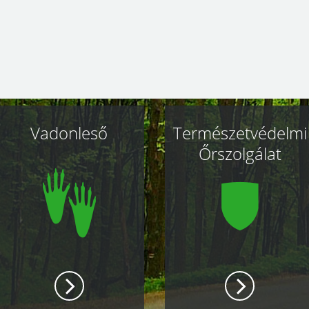
Vadonleső
Természetvédelmi
Őrszolgálat