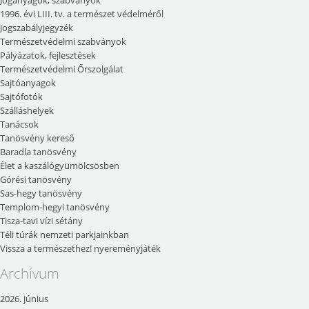
Joganyagok, szabványok
1996. évi LIII. tv. a természet védelméről
Jogszabályjegyzék
Természetvédelmi szabványok
Pályázatok, fejlesztések
Természetvédelmi Őrszolgálat
Sajtóanyagok
Sajtófotók
Szálláshelyek
Tanácsok
Tanösvény kereső
Baradla tanösvény
Élet a kaszálógyümölcsösben
Górési tanösvény
Sas-hegy tanösvény
Templom-hegyi tanösvény
Tisza-tavi vízi sétány
Téli túrák nemzeti parkjainkban
Vissza a természethez! nyereményjáték
Archívum
2026. június