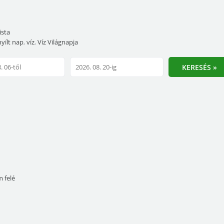
ista
nyílt nap
,
víz
,
Víz Világnapja
KERESÉS »
m felé