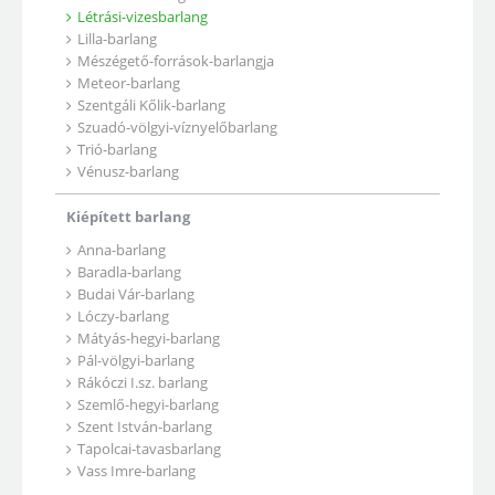
Létrási-vizesbarlang
Lilla-barlang
Mészégető-források-barlangja
Meteor-barlang
Szentgáli Kőlik-barlang
Szuadó-völgyi-víznyelőbarlang
Trió-barlang
Vénusz-barlang
Kiépített barlang
Anna-barlang
Baradla-barlang
Budai Vár-barlang
Lóczy-barlang
Mátyás-hegyi-barlang
Pál-völgyi-barlang
Rákóczi I.sz. barlang
Szemlő-hegyi-barlang
Szent István-barlang
Tapolcai-tavasbarlang
Vass Imre-barlang