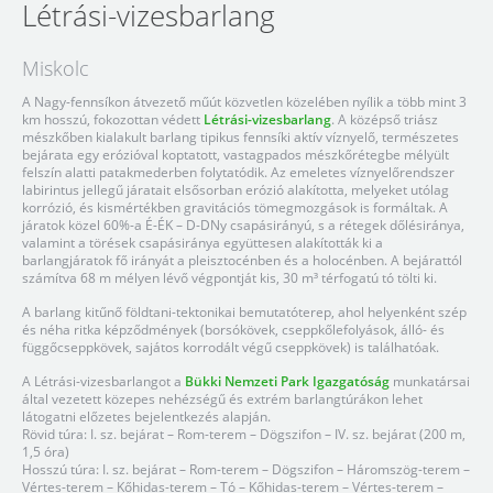
Létrási-vizesbarlang
Miskolc
A Nagy-fennsíkon átvezető műút közvetlen közelében nyílik a több mint 3
km hosszú, fokozottan védett
Létrási-vizesbarlang
. A középső triász
mészkőben kialakult barlang tipikus fennsíki aktív víznyelő, természetes
bejárata egy erózióval koptatott, vastagpados mészkőrétegbe mélyült
felszín alatti patakmederben folytatódik. Az emeletes víznyelőrendszer
labirintus jellegű járatait elsősorban erózió alakította, melyeket utólag
korrózió, és kismértékben gravitációs tömegmozgások is formáltak. A
járatok közel 60%-a É-ÉK – D-DNy csapásirányú, s a rétegek dőlésiránya,
valamint a törések csapásiránya együttesen alakították ki a
barlangjáratok fő irányát a pleisztocénben és a holocénben. A bejárattól
számítva 68 m mélyen lévő végpontját kis, 30 m³ térfogatú tó tölti ki.
A barlang kitűnő földtani-tektonikai bemutatóterep, ahol helyenként szép
és néha ritka képződmények (borsókövek, cseppkőlefolyások, álló- és
függőcseppkövek, sajátos korrodált végű cseppkövek) is találhatóak.
A Létrási-vizesbarlangot a
Bükki Nemzeti Park Igazgatóság
munkatársai
által vezetett közepes nehézségű és extrém barlangtúrákon lehet
látogatni előzetes bejelentkezés alapján.
Rövid túra: I. sz. bejárat – Rom-terem – Dögszifon – IV. sz. bejárat (200 m,
1,5 óra)
Hosszú túra: I. sz. bejárat – Rom-terem – Dögszifon – Háromszög-terem –
Vértes-terem – Kőhidas-terem – Tó – Kőhidas-terem – Vértes-terem –