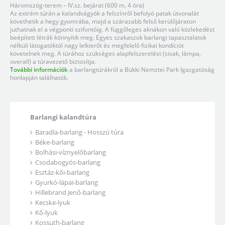
Háromszög-terem – IV.sz. bejárat (600 m, 4 óra)
Az extrém túrán a kalandvágyók a felszínről befolyó patak útvonalát
követhetik a hegy gyomrába, majd a szárazabb felső kerülőjáraton
juthatnak el a végponti szifontóig. A függőleges aknákon való közlekedést
beépített létrák könnyítik meg. Egyes szakaszok barlangi tapasztalatok
nélküli látogatóktól nagy lelkierőt és megfelelő fizikai kondíciót
követelnek meg. A túrához szükséges alapfelszerelést (sisak, lámpa,
overall) a túravezető biztosítja.
További információk
a barlangtúrákról a Bükki Nemztei Park Igazgatóság
honlapján találhatók.
Barlangi kalandtúra
Baradla-barlang - Hosszú túra
Béke-barlang
Bolhási-víznyelőbarlang
Csodabogyós-barlang
Esztáz-kői-barlang
Gyurkó-lápai-barlang
Hillebrand Jenő-barlang
Kecske-lyuk
Kő-lyuk
Kossuth-barlang