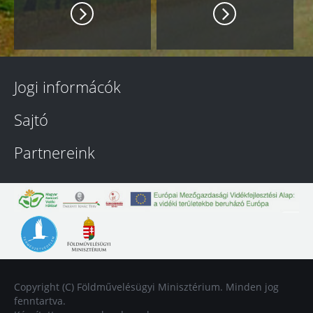
Jogi informácók
Sajtó
Partnereink
Copyright (C) Földművelésügyi Minisztérium. Minden jog
fenntartva.