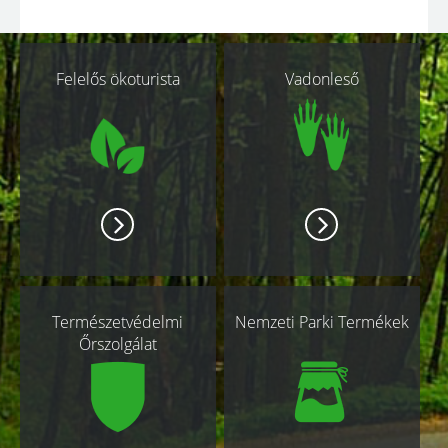
Kapcsolódó
Felelős ökoturista
Vadonleső
oldalak
Természetvédelmi
Nemzeti Parki Termékek
Őrszolgálat