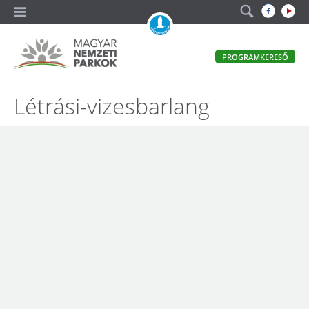
A
PROGRAMKERESŐ
magyar
állami
természetvédelem
Magyar
Létrási-vizesbarlang
hivatalos
honlapja
Nemzeti
Parkok